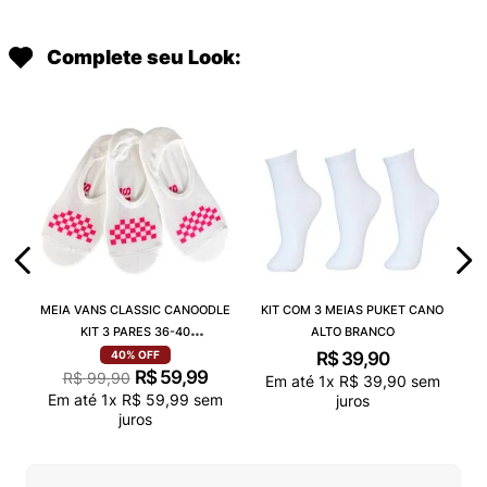
Complete seu Look:
MEIA VANS CLASSIC CANOODLE
KIT COM 3 MEIAS PUKET CANO
KIT 3 PARES 36-40
ALTO BRANCO
VN000QCAJU4
R$
39
,
90
40%
OFF
R$
59
,
99
R$
99
,
90
Em até
1
x
R$
39
,
90
sem
Em até
1
x
R$
59
,
99
sem
juros
juros