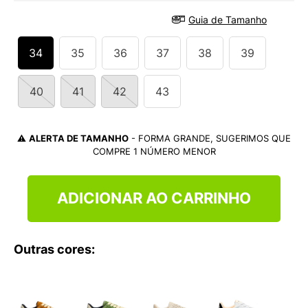
9
º
VANS TÊNIS VANS ULTRARANGE
Guia de Tamanho
10
º
NEW BALANCE 204L
34
35
36
37
38
39
40
41
42
43
⚠️
ALERTA DE TAMANHO
- FORMA GRANDE, SUGERIMOS QUE
COMPRE 1 NÚMERO MENOR
ADICIONAR AO CARRINHO
Outras cores: