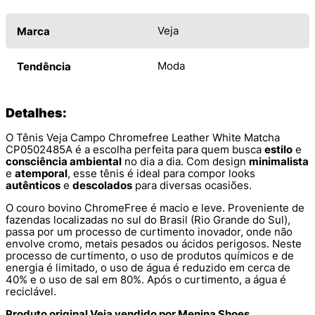
Veja
Marca
Moda
Tendência
Detalhes:
O Tênis Veja Campo Chromefree Leather White Matcha
CP0502485A é a escolha perfeita para quem busca
estilo
e
consciência ambiental
no dia a dia. Com design
minimalista
e
atemporal
, esse tênis é ideal para compor looks
autênticos
e
descolados
para diversas ocasiões.
O couro bovino ChromeFree é macio e leve. Proveniente de
fazendas localizadas no sul do Brasil (Rio Grande do Sul),
passa por um processo de curtimento inovador, onde não
envolve cromo, metais pesados ou ácidos perigosos. Neste
processo de curtimento, o uso de produtos químicos e de
energia é limitado, o uso de água é reduzido em cerca de
40% e o uso de sal em 80%. Após o curtimento, a água é
reciclável.
Produto original Veja vendido por Menina Shoes.