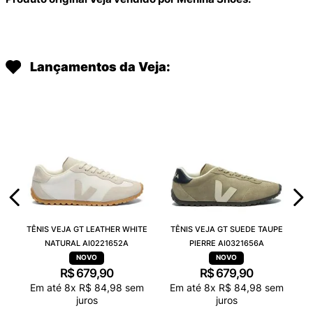
Lançamentos da Veja:
TÊNIS VEJA GT LEATHER WHITE
TÊNIS VEJA GT SUEDE TAUPE
NATURAL AI0221652A
PIERRE AI0321656A
R$
679
,
90
R$
679
,
90
Em até
8
x
R$
84
,
98
sem
Em até
8
x
R$
84
,
98
sem
juros
juros