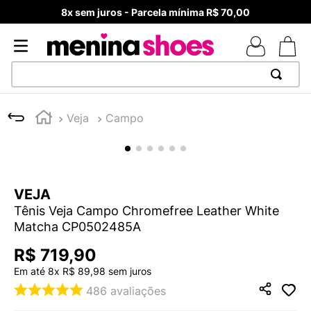
8x sem juros - Parcela mínima R$ 70,00
TERMOS MAIS BUSCADOS
Veja
Campo
1
º
TÊNIS NEWS BALANCE 530
2
º
NEW 9060
3
º
TÊNIS VEJA WHITE
VEJA
4
º
MELISSAS MINI BABY
Tênis Veja Campo Chromefree Leather White
5
º
ADIDAS
Matcha CP0502485A
6
º
SAMBA
R$
719
,
90
7
º
MELISSA SLIDE
Em até
8
x
R$
89
,
98
sem juros
486
avaliações
8
º
NEW 530