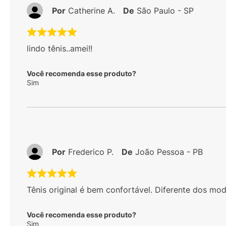
4
estrelas
32
3
estrelas
5
2
estrelas
1
1
estrelas
2
Por
Catherine A.
De
São Paulo - SP
lindo tênis..amei!!
Você recomenda esse produto?
Sim