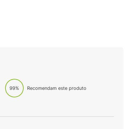
ERRAPANTE
MEIA VANS CANOODLE FUEGO KIT 3 PARES 36/40
VN000QBFENA
33%
OFF
R$
79
,
99
 juros
R$
119
,
90
Em até
1
x
R$
79
,
99
sem juros