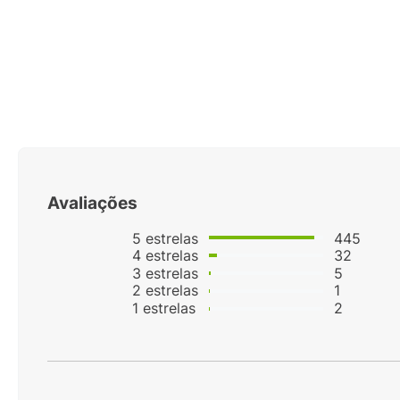
MEIA VANS CLASSIC CANOODLE KIT 3 PARES 36-40
KIT COM 3
VN000QCAJU4
40%
OFF
R$
59
,
99
Em a
R$
99
,
90
Em até
1
x
R$
59
,
99
sem juros
Avaliações
5
estrelas
445