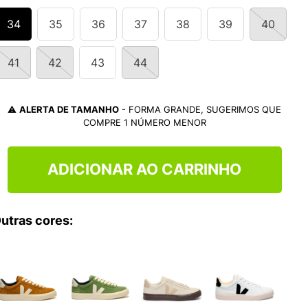
TRY
34
35
36
37
38
39
40
41
42
43
44
⚠️
ALERTA DE TAMANHO
- FORMA GRANDE, SUGERIMOS QUE
COMPRE 1 NÚMERO MENOR
ADICIONAR AO CARRINHO
utras cores: