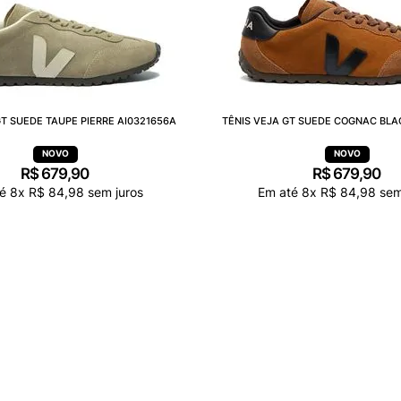
GT SUEDE TAUPE PIERRE AI0321656A
TÊNIS VEJA GT SUEDE COGNAC BLA
R$
679
,
90
R$
679
,
90
té
8
x
R$
84
,
98
sem juros
Em até
8
x
R$
84
,
98
sem