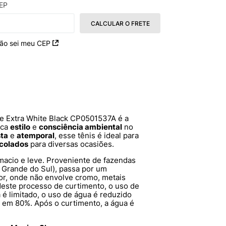
EP
CALCULAR O FRETE
ão sei meu CEP
e Extra White Black CP0501537A é a
sca
estilo
e
consciência ambiental
no
sta
e
atemporal
, esse tênis é ideal para
colados
para diversas ocasiões.
acio e leve. Proveniente de fazendas
io Grande do Sul), passa por um
or, onde não envolve cromo, metais
este processo de curtimento, o uso de
 é limitado, o uso de água é reduzido
 em 80%. Após o curtimento, a água é