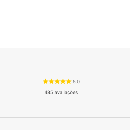
 MEIAS PUKET CANO ALTO BRANCO
MEIA PUKET SAPATILHA ANTID
R$
39
,
90
R$
39
,
90
té
1
x
R$
39
,
90
sem juros
Em até
1
x
R$
39
,
90
sem
5.0