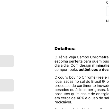
C
N
Detalhes:
O Tênis Veja Campo Chromefre
escolha perfeita para quem bu
dia a dia. Com design
minimali
compor looks
autênticos
e
des
O couro bovino ChromeFree é m
localizadas no sul do Brasil (R
processo de curtimento inovad
pesados ou ácidos perigosos. N
produtos químicos e de energia
em cerca de 40% e o uso de sal
reciclável.