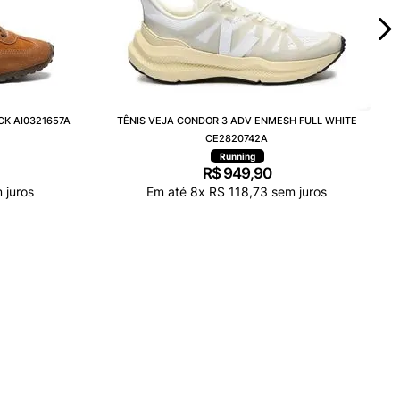
CK AI0321657A
TÊNIS VEJA CONDOR 3 ADV ENMESH FULL WHITE
CE2820742A
Running
R$
949
,
90
 juros
Em até
8
x
R$
118
,
73
sem juros