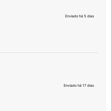
99%
Recomendam este produto
Enviado há
5 dias