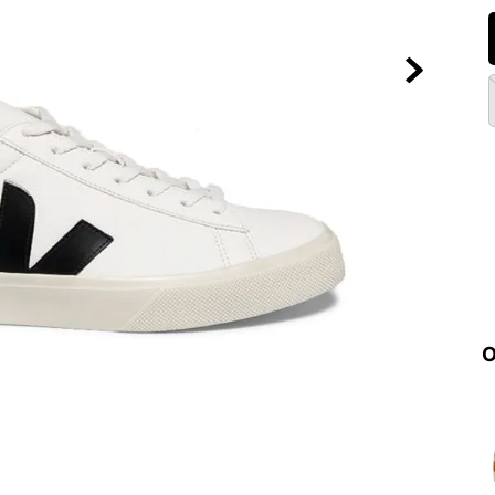
10
º
VEJA COUN
O