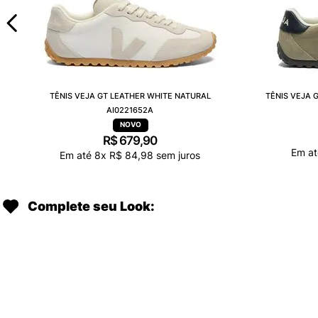
TÊNIS VEJA GT LEATHER WHITE NATURAL
TÊNIS VEJA 
AI0221652A
R$
679
,
90
Em a
Em até
8
x
R$
84
,
98
sem juros
Complete seu Look: