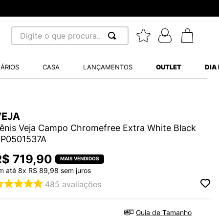
Digite o que procura...
 BUSCADOS
ÁRIOS
CASA
LANÇAMENTOS
OUTLET
DIA
S BALANCE 530
MINI BABY
A WHITE
VEJA
ênis Veja Campo Chromefree Extra White Black
P0501537A
R$
719
,
90
m até
8
x
R$
89
,
98
sem juros
LIDE
485
avaliações
S VANS ULTRARANGE
Guia de Tamanho