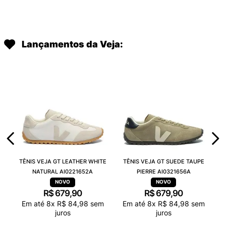
Lançamentos da Veja:
TÊNIS VEJA GT LEATHER WHITE
TÊNIS VEJA GT SUEDE TAUPE
NATURAL AI0221652A
PIERRE AI0321656A
R$
679
,
90
R$
679
,
90
Em até
8
x
R$
84
,
98
sem
Em até
8
x
R$
84
,
98
sem
juros
juros