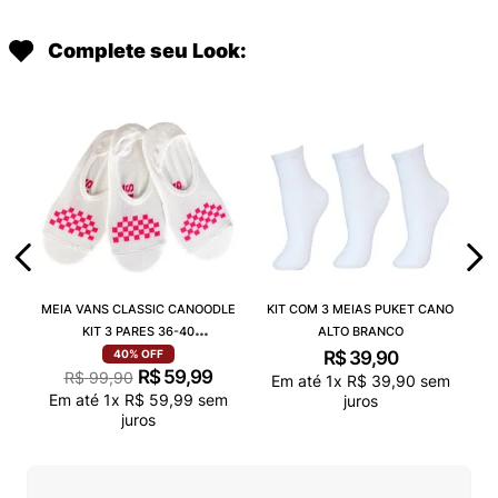
Complete seu Look:
MEIA VANS CLASSIC CANOODLE
KIT COM 3 MEIAS PUKET CANO
KIT 3 PARES 36-40
ALTO BRANCO
VN000QCAJU4
R$
39
,
90
40%
OFF
R$
59
,
99
R$
99
,
90
Em até
1
x
R$
39
,
90
sem
Em até
1
x
R$
59
,
99
sem
juros
juros