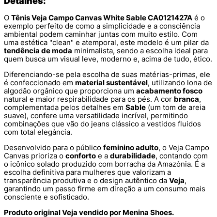
Detalhes:
O
Tênis Veja Campo Canvas White Sable CA0121427A
é o
exemplo perfeito de como a simplicidade e a consciência
ambiental podem caminhar juntas com muito estilo. Com
uma estética "clean" e atemporal, este modelo é um pilar da
tendência de moda
minimalista, sendo a escolha ideal para
quem busca um visual leve, moderno e, acima de tudo, ético.
Diferenciando-se pela escolha de suas matérias-primas, ele
é confeccionado em
material sustentável
, utilizando lona de
algodão orgânico que proporciona um
acabamento fosco
natural e maior respirabilidade para os pés. A cor
branca
,
complementada pelos detalhes em
Sable
(um tom de areia
suave), confere uma versatilidade incrível, permitindo
combinações que vão do jeans clássico a vestidos fluidos
com total elegância.
Desenvolvido para o público
feminino adulto
, o Veja Campo
Canvas prioriza o
conforto
e a
durabilidade
, contando com
o icônico solado produzido com borracha da Amazônia. É a
escolha definitiva para mulheres que valorizam a
transparência produtiva e o design autêntico da
Veja
,
garantindo um passo firme em direção a um consumo mais
consciente e sofisticado.
Produto original Veja vendido por Menina Shoes.