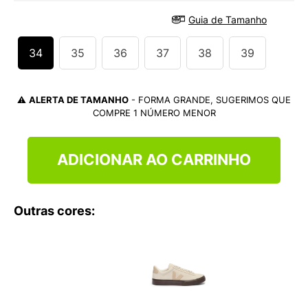
9
º
NEW 530
Guia de Tamanho
10
º
VEJA COUNTRY
34
35
36
37
38
39
⚠️
ALERTA DE TAMANHO
- FORMA GRANDE, SUGERIMOS QUE
COMPRE 1 NÚMERO MENOR
ADICIONAR AO CARRINHO
Outras cores: