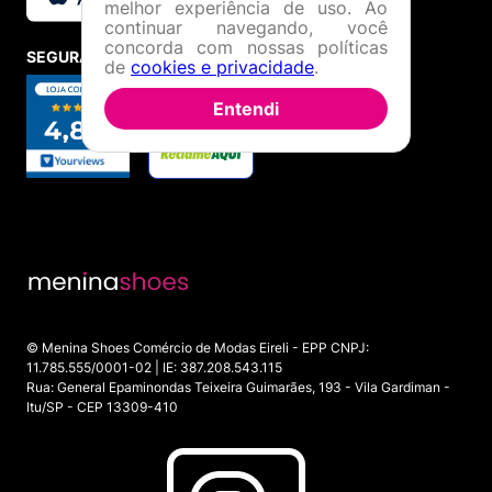
melhor experiência de uso. Ao
continuar navegando, você
concorda com nossas políticas
SEGURANÇA E CREDIBILIDADE
de
cookies e privacidade
.
Entendi
© Menina Shoes Comércio de Modas Eireli - EPP CNPJ:
11.785.555/0001-02 | IE: 387.208.543.115
Rua: General Epaminondas Teixeira Guimarães, 193 - Vila Gardiman -
Itu/SP - CEP 13309-410