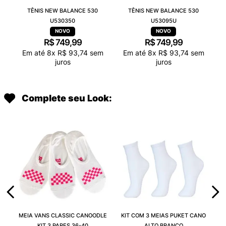
TÊNIS NEW BALANCE 530
TÊNIS NEW BALANCE 530
U530350
U53095U
R$
749
,
99
R$
749
,
99
Em até
8
x
R$
93
,
74
sem
Em até
8
x
R$
93
,
74
sem
juros
juros
Complete seu Look:
MEIA VANS CLASSIC CANOODLE
KIT COM 3 MEIAS PUKET CANO
KIT 3 PARES 36-40
ALTO BRANCO