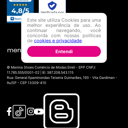
Este site utiliza Cookies para uma
melhor experiência de uso. Ao
continuar navegando, você
concorda com nossas políticas
de
cookies e privacidade
.
Entendi
© Menina Shoes Comércio de Modas Eireli - EPP CNPJ:
11.785.555/0001-02 | IE: 387.208.543.115
Rua: General Epaminondas Teixeira Guimarães, 193 - Vila Gardiman -
Itu/SP - CEP 13309-410