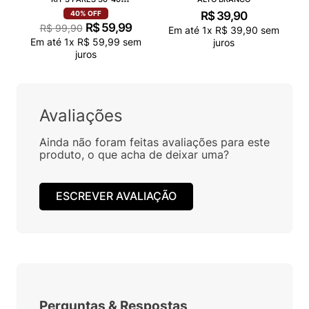
VN000QCAJU4
R$
39
,
90
40%
OFF
R$
59
,
99
R$
99
,
90
Em até
1
x
R$
39
,
90
sem
Em até
1
x
R$
59
,
99
sem
juros
juros
Avaliações
Ainda não foram feitas avaliações para este
produto, o que acha de deixar uma?
ESCREVER AVALIAÇÃO
Perguntas
&
Respostas