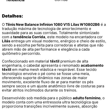
Detalhes:
O
Tênis New Balance Infinion 1080 V15 Lilas W10802B6
é a
tradução máxima de tecnologia de amortecimento e
suavidade para as suas corridas. Totalmente sintonizado
com a
tendência Corrida
, este modelo na encantadora cor
Lilás
entrega um visual moderno, enérgico e cheio de estilo,
sendo a escolha perfeita para corredoras e atletas que não
abrem mão de alta performance e elegância a cada
quilômetro percorrido.
Confeccionado em material
têxtil
premium de alta
engenharia, o cabedal apresenta o renomado
acabamento
têxtil
em malha mesh elástica e respirável. Esse tecido
tecnológico envolve o pé como se fosse uma meia,
oferecendo suporte dinâmico nas zonas de maior
movimento, excelente fluxo de ar para manter os pés
sempre secos e um ajuste anatômico livre de costuras para
evitar atritos incômodos durante os treinos.
Desenvolvido sob medida para o público
adulto feminino
, o
modelo conta com uma entressola ultra tecnológica que
proporciona transições incrivelmente suaves, absorção