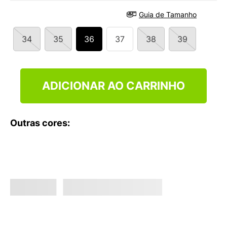
9
º
VEJA COUNTRY
Guia de Tamanho
10
º
NEW 530
34
35
36
37
38
39
ADICIONAR AO CARRINHO
Outras cores: