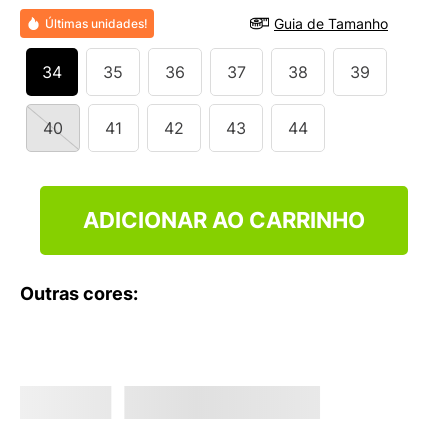
9
º
VANS TÊNIS VANS ULTRARANGE
Guia de Tamanho
Últimas unidades!
10
º
NEW 530
34
35
36
37
38
39
40
41
42
43
44
ADICIONAR AO CARRINHO
Outras cores: