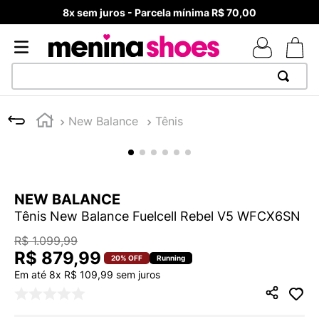
8x sem juros - Parcela mínima R$ 70,00
TERMOS MAIS BUSCADOS
New Balance
Tênis
1
º
TÊNIS NEWS BALANCE 530
2
º
MELISSAS MINI BABY
3
º
ADIDAS
NEW BALANCE
4
º
TÊNIS VEJA WHITE
Tênis New Balance Fuelcell Rebel V5 WFCX6SN
5
º
NEW 9060
R$
1
.
099
,
99
6
º
MELISSA SLIDE
R$
879
,
99
20%
OFF
Running
Em até
8
x
R$
109
,
99
sem juros
7
º
SAMBA
8
º
VEJA COUNTRY