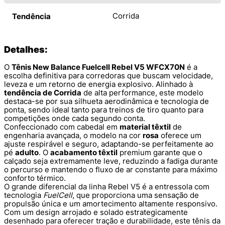
Corrida
Tendência
Detalhes:
O
Tênis New Balance Fuelcell Rebel V5 WFCX70N
é a
escolha definitiva para corredoras que buscam velocidade,
leveza e um retorno de energia explosivo. Alinhado à
tendência de Corrida
de alta performance, este modelo
destaca-se por sua silhueta aerodinâmica e tecnologia de
ponta, sendo ideal tanto para treinos de tiro quanto para
competições onde cada segundo conta.
Confeccionado com cabedal em
material têxtil
de
engenharia avançada, o modelo na cor
rosa
oferece um
ajuste respirável e seguro, adaptando-se perfeitamente ao
pé
adulto
. O
acabamento têxtil
premium garante que o
calçado seja extremamente leve, reduzindo a fadiga durante
o percurso e mantendo o fluxo de ar constante para máximo
conforto térmico.
O grande diferencial da linha Rebel V5 é a entressola com
tecnologia
FuelCell
, que proporciona uma sensação de
propulsão única e um amortecimento altamente responsivo.
Com um design arrojado e solado estrategicamente
desenhado para oferecer tração e durabilidade, este tênis da