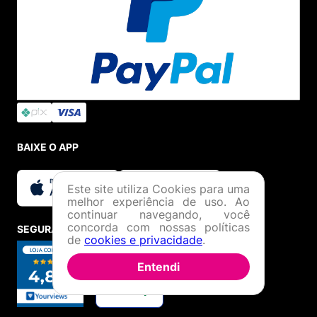
BAIXE O APP
Este site utiliza Cookies para uma
melhor experiência de uso. Ao
continuar navegando, você
concorda com nossas políticas
SEGURANÇA E CREDIBILIDADE
de
cookies e privacidade
.
Entendi