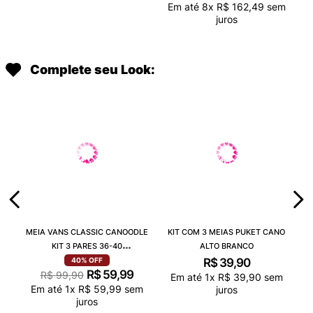
Em até
8
x
R$
162
,
49
sem
juros
Complete seu Look:
MEIA VANS CLASSIC CANOODLE
KIT COM 3 MEIAS PUKET CANO
KIT 3 PARES 36-40
ALTO BRANCO
VN000QCAJU4
R$
39
,
90
40%
OFF
R$
59
,
99
R$
99
,
90
Em até
1
x
R$
39
,
90
sem
Em até
1
x
R$
59
,
99
sem
juros
juros