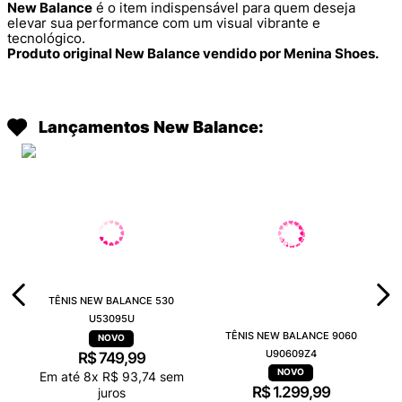
New Balance
é o item indispensável para quem deseja
elevar sua performance com um visual vibrante e
tecnológico.
Produto original New Balance vendido por Menina Shoes.
Lançamentos New Balance:
TÊNIS NEW BALANCE 530
U53095U
TÊNIS NEW BALANCE 9060
U90609Z4
R$
749
,
99
Em até
8
x
R$
93
,
74
sem
R$
1
.
299
,
99
juros