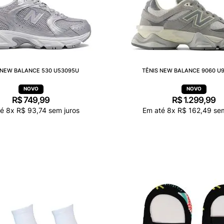
 NEW BALANCE 530 U53095U
TÊNIS NEW BALANCE 9060 U
R$
749
,
99
R$
1
.
299
,
99
té
8
x
R$
93
,
74
sem juros
Em até
8
x
R$
162
,
49
sem