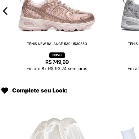
TÊNIS NEW BALANCE 530 U530350
TÊNIS
R$
749
,
99
Em até
8
x
R$
93
,
74
sem juros
Em a
Complete seu Look: