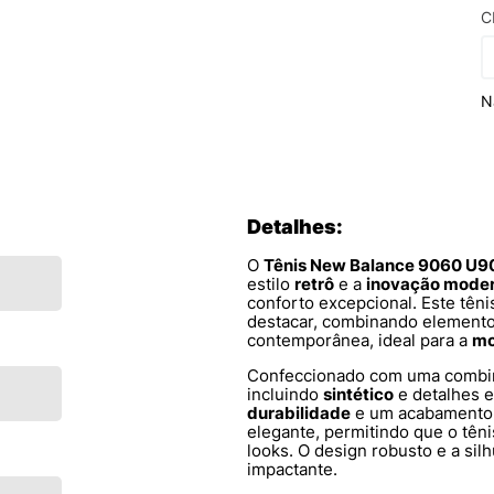
C
N
Detalhes:
O
Tênis New Balance 9060 U
estilo
retrô
e a
inovação mode
conforto excepcional. Este têni
destacar, combinando elemento
contemporânea, ideal para a
mo
Confeccionado com uma combina
incluindo
sintético
e detalhes
durabilidade
e um acabamento
elegante, permitindo que o têni
looks. O design robusto e a si
impactante.