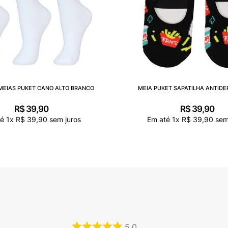
 MEIAS PUKET CANO ALTO BRANCO
MEIA PUKET SAPATILHA ANTID
R$
39
,
90
R$
39
,
90
té
1
x
R$
39
,
90
sem juros
Em até
1
x
R$
39
,
90
sem
5.0