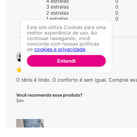
4
estrelas
0
3
estrelas
0
2
estrelas
0
1
estrelas
0
Este site utiliza Cookies para uma
melhor experiência de uso. Ao
continuar navegando, você
concorda com nossas políticas
de
cookies e privacidade
.
Por
Kellli T.
De
Arujá - SP
Entendi
O tênis é lindo. O conforto é sem igual. Comprei e
Você recomenda esse produto?
Sim