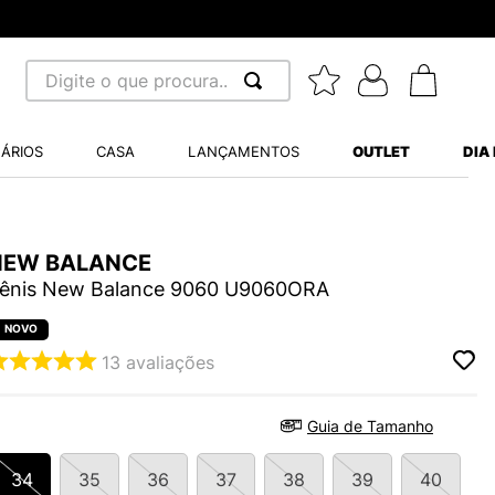
Digite o que procura...
 BUSCADOS
ÁRIOS
CASA
LANÇAMENTOS
OUTLET
DIA
S BALANCE 530
MINI BABY
A WHITE
NEW BALANCE
ênis New Balance 9060 U9060ORA
13
avaliações
LIDE
Guia de Tamanho
S VANS ULTRARANGE
34
35
36
37
38
39
40