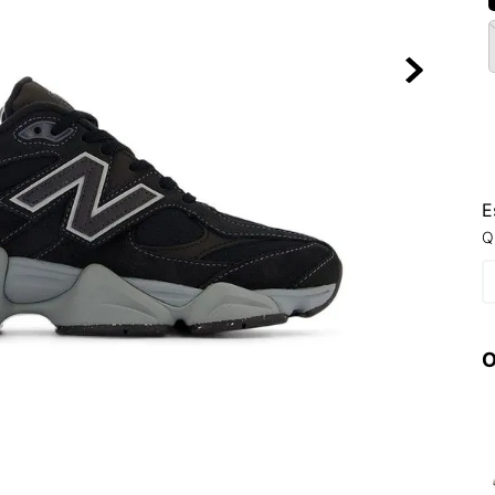
10
º
VEJA COUN
E
Q
O