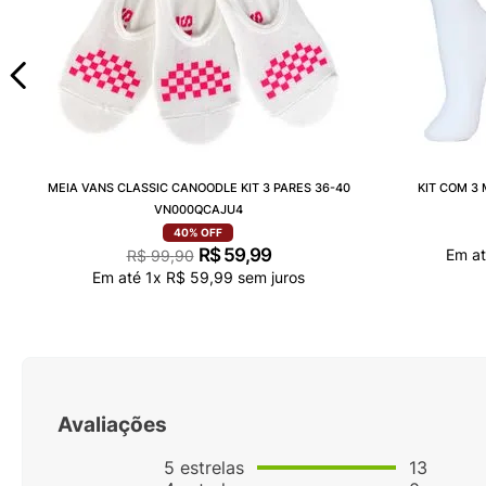
MEIA VANS CLASSIC CANOODLE KIT 3 PARES 36-40
KIT COM 3
VN000QCAJU4
40%
OFF
R$
59
,
99
Em a
R$
99
,
90
Em até
1
x
R$
59
,
99
sem juros
Avaliações
5
estrelas
13