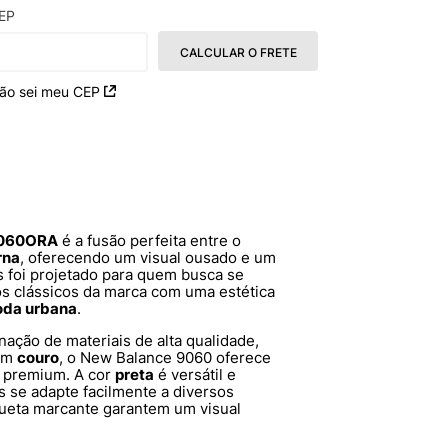
EP
CALCULAR O FRETE
ão sei meu CEP
9060ORA
é a fusão perfeita entre o
rna
, oferecendo um visual ousado e um
s foi projetado para quem busca se
s clássicos da marca com uma estética
da urbana
.
ção de materiais de alta qualidade,
 em
couro
, o New Balance 9060 oferece
 premium. A cor
preta
é versátil e
s se adapte facilmente a diversos
lhueta marcante garantem um visual