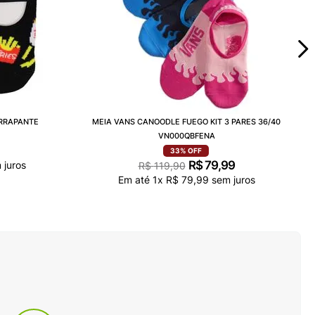
ERRAPANTE
MEIA VANS CANOODLE FUEGO KIT 3 PARES 36/40
VN000QBFENA
33%
OFF
R$
79
,
99
 juros
R$
119
,
90
Em até
1
x
R$
79
,
99
sem juros