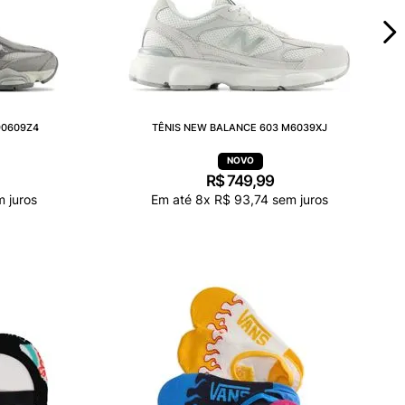
90609Z4
TÊNIS NEW BALANCE 603 M6039XJ
R$
749
,
99
 juros
Em até
8
x
R$
93
,
74
sem juros