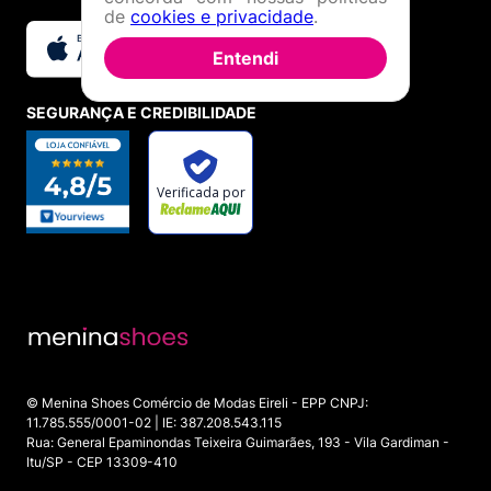
de
cookies e privacidade
.
Entendi
SEGURANÇA E CREDIBILIDADE
© Menina Shoes Comércio de Modas Eireli - EPP CNPJ:
11.785.555/0001-02 | IE: 387.208.543.115
Rua: General Epaminondas Teixeira Guimarães, 193 - Vila Gardiman -
Itu/SP - CEP 13309-410