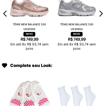
TÊNIS NEW BALANCE 530
TÊNIS NEW BALANCE 530
U530350
U53095U
R$
749
,
99
R$
749
,
99
Em até
8
x
R$
93
,
74
sem
Em até
8
x
R$
93
,
74
sem
juros
juros
Complete seu Look: