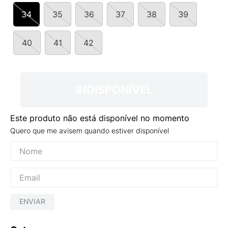
9
º
NEW 530
34
35
36
37
38
39
10
º
VANS TÊNIS VANS ULTRARANGE
40
41
42
INDISPONÍVEL
Este produto não está disponível no momento
Quero que me avisem quando estiver disponível
ENVIAR