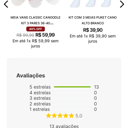
MEIA VANS CLASSIC CANOODLE
KIT COM 3 MEIAS PUKET CANO
KIT 3 PARES 36-40
ALTO BRANCO
VN000QCAJU4
R$
39
,
90
40%
OFF
R$
59
,
99
R$
99
,
90
Em até
1
x
R$
39
,
90
sem
Em até
1
x
R$
59
,
99
sem
juros
juros
Avaliações
5
estrelas
13
4
estrelas
0
3
estrelas
0
2
estrelas
0
1
estrelas
0
5.0
13
avaliações