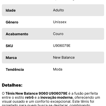
Adulto
Idade
Unissex
Gênero
Couro
Acabamento
U906079E
SKU
New Balance
Marca
Moda
Tendência
Detalhes:
O
Tênis New Balance 9060 U906079E
é a fusão perfeita
entre o estilo
retrô
e a
inovação moderna
, oferecendo um
visual ousado e um conforto excepcional. Este tênis foi
projetado para quem busca se destacar, combinando