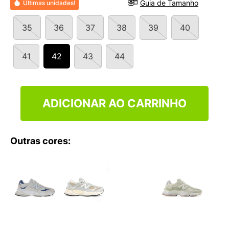
Guia de Tamanho
Últimas unidades!
9
º
NEW 530
10
º
VANS TÊNIS VANS ULTRARANGE
35
36
37
38
39
40
41
42
43
44
ADICIONAR AO CARRINHO
Outras cores: