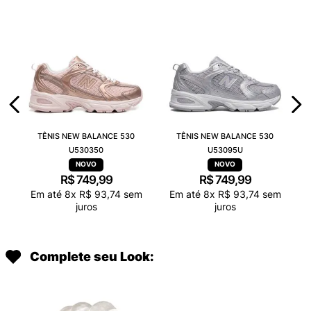
TÊNIS NEW BALANCE 530
TÊNIS NEW BALANCE 530
U530350
U53095U
R$
749
,
99
R$
749
,
99
Em até
8
x
R$
93
,
74
sem
Em até
8
x
R$
93
,
74
sem
juros
juros
Complete seu Look: