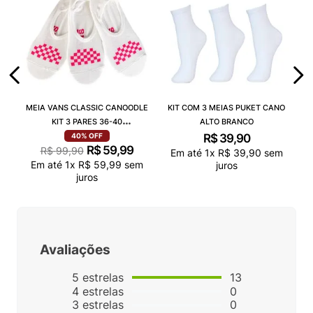
MEIA VANS CLASSIC CANOODLE
KIT COM 3 MEIAS PUKET CANO
KIT 3 PARES 36-40
ALTO BRANCO
VN000QCAJU4
R$
39
,
90
40%
OFF
R$
59
,
99
R$
99
,
90
Em até
1
x
R$
39
,
90
sem
Em até
1
x
R$
59
,
99
sem
juros
juros
Avaliações
5
estrelas
13
4
estrelas
0
3
estrelas
0