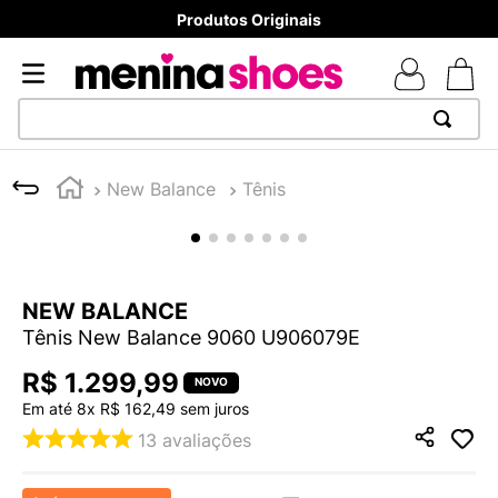
Produtos Originais
TERMOS MAIS BUSCADOS
New Balance
Tênis
1
º
TÊNIS NEWS BALANCE 530
2
º
NEW 9060
3
º
MELISSAS MINI BABY
NEW BALANCE
4
º
TÊNIS VEJA WHITE
Tênis New Balance 9060 U906079E
5
º
ADIDAS
R$
1
.
299
,
99
6
º
SAMBA
Em até
8
x
R$
162
,
49
sem juros
7
º
MELISSA SLIDE
13
avaliações
8
º
NEW BALANCE 204L