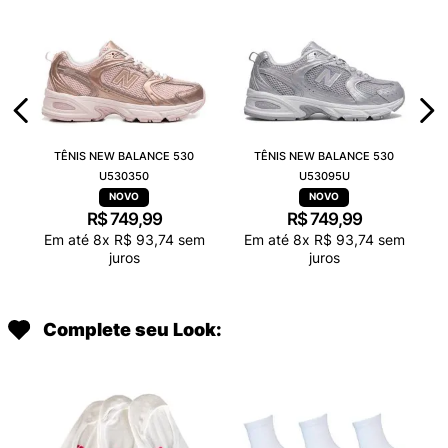
TÊNIS NEW BALANCE 530
TÊNIS NEW BALANCE 530
U530350
U53095U
R$
749
,
99
R$
749
,
99
Em até
8
x
R$
93
,
74
sem
Em até
8
x
R$
93
,
74
sem
juros
juros
Complete seu Look: