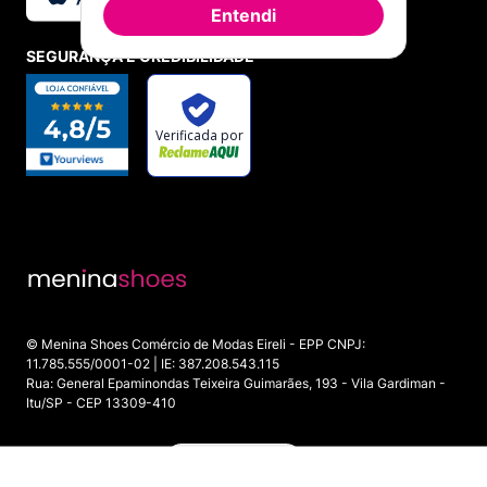
Entendi
SEGURANÇA E CREDIBILIDADE
© Menina Shoes Comércio de Modas Eireli - EPP CNPJ:
11.785.555/0001-02 | IE: 387.208.543.115
Rua: General Epaminondas Teixeira Guimarães, 193 - Vila Gardiman -
Itu/SP - CEP 13309-410