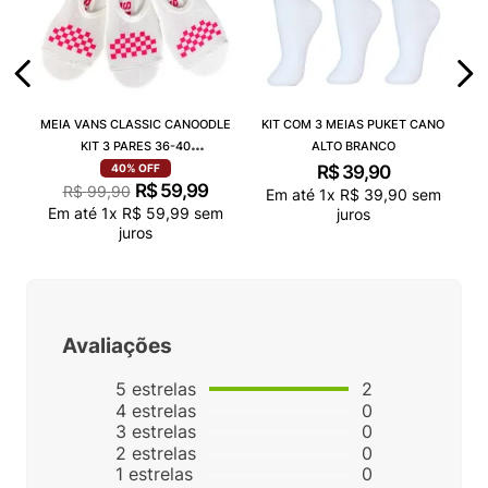
MEIA VANS CLASSIC CANOODLE
KIT COM 3 MEIAS PUKET CANO
KIT 3 PARES 36-40
ALTO BRANCO
VN000QCAJU4
R$
39
,
90
40%
OFF
R$
59
,
99
R$
99
,
90
Em até
1
x
R$
39
,
90
sem
Em até
1
x
R$
59
,
99
sem
juros
juros
Avaliações
5
estrelas
2
4
estrelas
0
3
estrelas
0
2
estrelas
0
1
estrelas
0