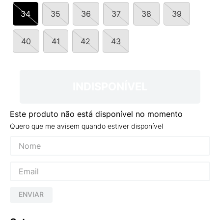
9
º
VEJA COUNTRY
34
35
36
37
38
39
10
º
NEW 530
40
41
42
43
INDISPONÍVEL
Este produto não está disponível no momento
Quero que me avisem quando estiver disponível
ENVIAR