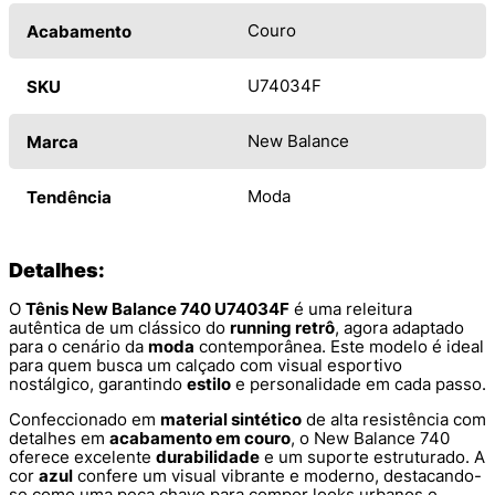
Couro
Acabamento
U74034F
SKU
New Balance
Marca
Moda
Tendência
Detalhes:
O
Tênis New Balance 740 U74034F
é uma releitura
autêntica de um clássico do
running retrô
, agora adaptado
para o cenário da
moda
contemporânea. Este modelo é ideal
para quem busca um calçado com visual esportivo
nostálgico, garantindo
estilo
e personalidade em cada passo.
Confeccionado em
material sintético
de alta resistência com
detalhes em
acabamento em couro
, o New Balance 740
oferece excelente
durabilidade
e um suporte estruturado. A
cor
azul
confere um visual vibrante e moderno, destacando-
se como uma peça chave para compor looks urbanos e