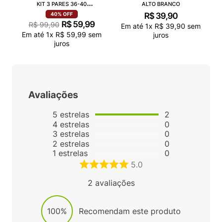
KIT 3 PARES 36-40
ALTO BRANCO
VN000QCAJU4
R$
39
,
90
40%
OFF
R$
59
,
99
R$
99
,
90
Em até
1
x
R$
39
,
90
sem
Em até
1
x
R$
59
,
99
sem
juros
juros
Avaliações
5
estrelas
2
4
estrelas
0
3
estrelas
0
2
estrelas
0
1
estrelas
0
5.0
2
avaliações
100%
Recomendam este produto