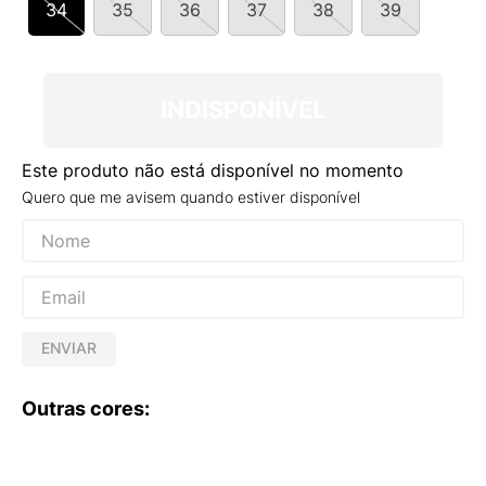
34
35
36
37
38
39
9
º
NEW 530
10
º
VEJA COUNTRY
INDISPONÍVEL
Este produto não está disponível no momento
Quero que me avisem quando estiver disponível
ENVIAR
Outras cores: