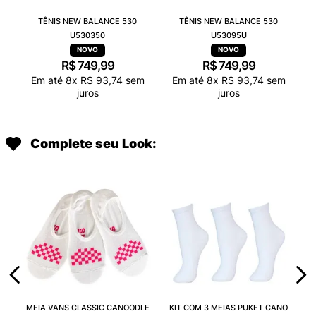
TÊNIS NEW BALANCE 530
TÊNIS NEW BALANCE 530
U530350
U53095U
R$
749
,
99
R$
749
,
99
Em até
8
x
R$
93
,
74
sem
Em até
8
x
R$
93
,
74
sem
juros
juros
Complete seu Look:
MEIA VANS CLASSIC CANOODLE
KIT COM 3 MEIAS PUKET CANO