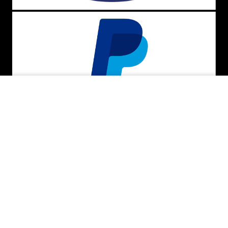
INDISPONÍVEL
BAIXE O APP
SEGURANÇA E CREDIBILIDADE