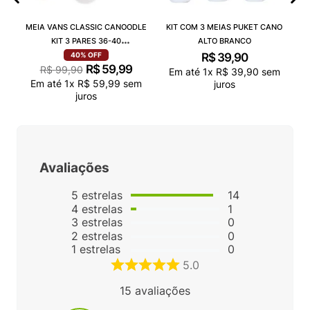
MEIA VANS CLASSIC CANOODLE
KIT COM 3 MEIAS PUKET CANO
KIT 3 PARES 36-40
ALTO BRANCO
VN000QCAJU4
R$
39
,
90
40%
OFF
R$
59
,
99
R$
99
,
90
Em até
1
x
R$
39
,
90
sem
Em até
1
x
R$
59
,
99
sem
juros
juros
Avaliações
5
estrelas
14
4
estrelas
1
3
estrelas
0
2
estrelas
0
1
estrelas
0
5.0
15
avaliações