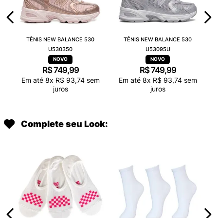
TÊNIS NEW BALANCE 530
TÊNIS NEW BALANCE 530
U530350
U53095U
R$
749
,
99
R$
749
,
99
Em até
8
x
R$
93
,
74
sem
Em até
8
x
R$
93
,
74
sem
juros
juros
Complete seu Look: