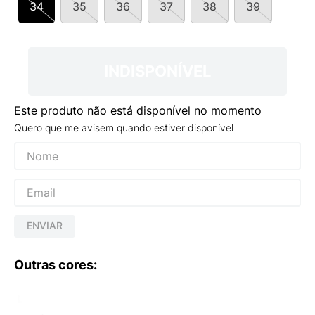
34
35
36
37
38
39
9
º
VANS TÊNIS VANS ULTRARANGE
10
º
NEW BALANCE 204L
INDISPONÍVEL
Este produto não está disponível no momento
Quero que me avisem quando estiver disponível
ENVIAR
Outras cores: