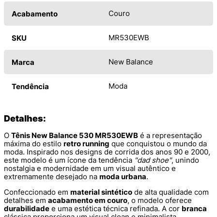
Couro
Acabamento
MR530EWB
SKU
New Balance
Marca
Moda
Tendência
Detalhes:
O
Tênis New Balance 530 MR530EWB
é a representação
máxima do estilo
retro running
que conquistou o mundo da
moda. Inspirado nos designs de corrida dos anos 90 e 2000,
este modelo é um ícone da tendência
"dad shoe"
, unindo
nostalgia e modernidade em um visual autêntico e
extremamente desejado na
moda urbana
.
Confeccionado em
material sintético
de alta qualidade com
detalhes em
acabamento em couro
, o modelo oferece
durabilidade
e uma estética técnica refinada. A cor
branca
clássica proporciona um visual clean e minimalista,