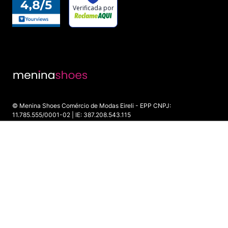
© Menina Shoes Comércio de Modas Eireli - EPP CNPJ:
11.785.555/0001-02 | IE: 387.208.543.115
Rua: General Epaminondas Teixeira Guimarães, 193 - Vila Gardiman -
Itu/SP - CEP 13309-410
INDISPONÍVEL