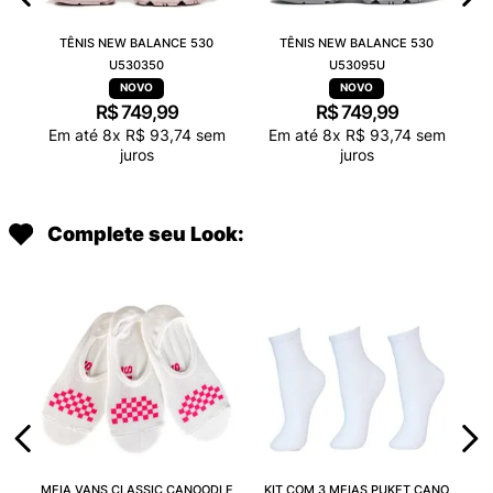
TÊNIS NEW BALANCE 530
TÊNIS NEW BALANCE 530
U530350
U53095U
R$
749
,
99
R$
749
,
99
Em até
8
x
R$
93
,
74
sem
Em até
8
x
R$
93
,
74
sem
juros
juros
Complete seu Look:
MEIA VANS CLASSIC CANOODLE
KIT COM 3 MEIAS PUKET CANO