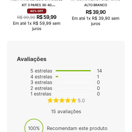
KIT 3 PARES 36-40
ALTO BRANCO
VN000QCAJU4
R$
39
,
90
40%
OFF
R$
59
,
99
R$
99
,
90
Em até
1
x
R$
39
,
90
sem
Em até
1
x
R$
59
,
99
sem
juros
juros
Avaliações
5
estrelas
14
4
estrelas
1
3
estrelas
0
2
estrelas
0
1
estrelas
0
5.0
15
avaliações
100%
Recomendam este produto