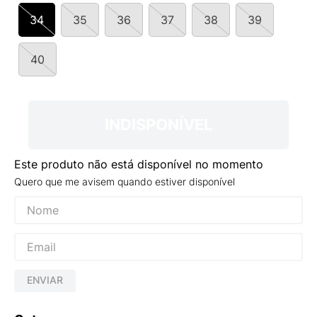
9
º
NEW 530
34
35
36
37
38
39
10
º
VANS TÊNIS VANS ULTRARANGE
40
INDISPONÍVEL
Este produto não está disponível no momento
Quero que me avisem quando estiver disponível
ENVIAR