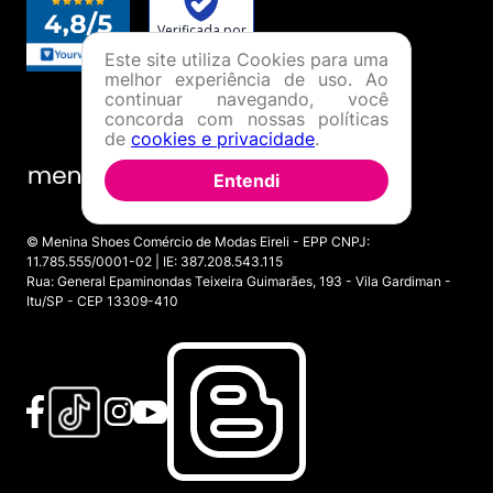
Este site utiliza Cookies para uma
melhor experiência de uso. Ao
continuar navegando, você
concorda com nossas políticas
de
cookies e privacidade
.
Entendi
© Menina Shoes Comércio de Modas Eireli - EPP CNPJ:
11.785.555/0001-02 | IE: 387.208.543.115
Rua: General Epaminondas Teixeira Guimarães, 193 - Vila Gardiman -
Itu/SP - CEP 13309-410