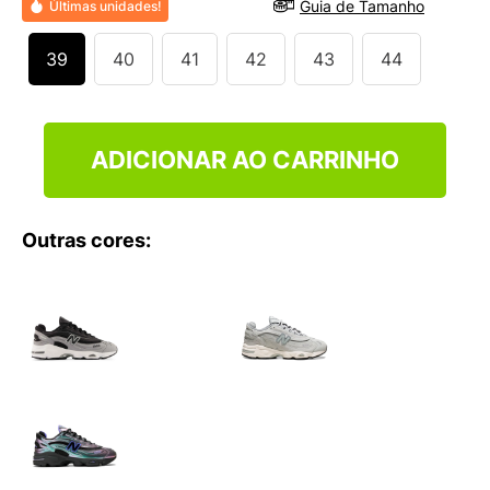
Guia de Tamanho
Últimas unidades!
9
º
NEW 530
10
º
VANS TÊNIS VANS ULTRARANGE
39
40
41
42
43
44
ADICIONAR AO CARRINHO
Outras cores: