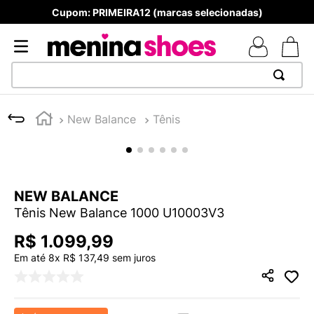
Cupom: PRIMEIRA12 (marcas selecionadas)
TERMOS MAIS BUSCADOS
New Balance
Tênis
1
º
TÊNIS NEWS BALANCE 530
2
º
NEW 9060
3
º
MELISSAS MINI BABY
NEW BALANCE
4
º
TÊNIS VEJA WHITE
Tênis New Balance 1000 U10003V3
5
º
ADIDAS
R$
1
.
099
,
99
6
º
SAMBA
Em até
8
x
R$
137
,
49
sem juros
7
º
MELISSA SLIDE
8
º
NEW BALANCE 204L