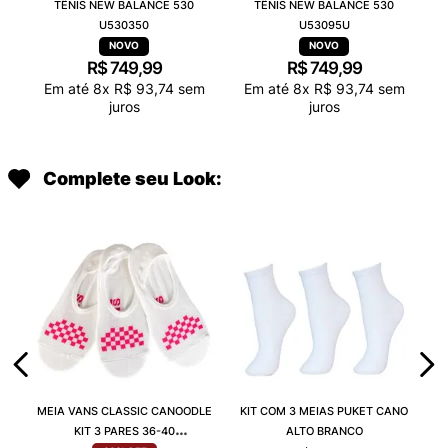
TÊNIS NEW BALANCE 530
TÊNIS NEW BALANCE 530
U530350
U53095U
R$
749
,
99
R$
749
,
99
Em até
8
x
R$
93
,
74
sem
Em até
8
x
R$
93
,
74
sem
juros
juros
Complete seu Look:
MEIA VANS CLASSIC CANOODLE
KIT COM 3 MEIAS PUKET CANO
KIT 3 PARES 36-40
ALTO BRANCO