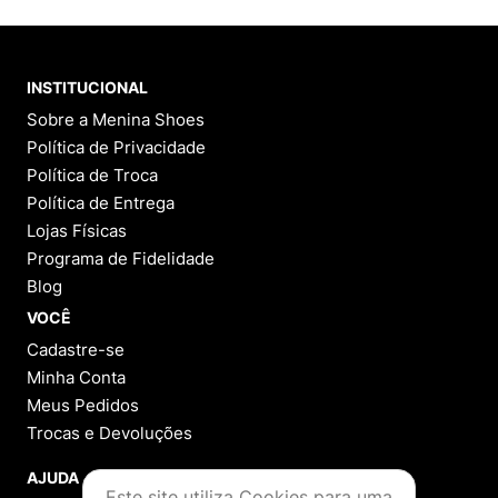
Perguntas
&
Respostas
Tem alguma dúvida sobre este produto?
Pergunte ao lojista e a outros compradores!
FAZER PERGUNTA
Este produto ainda não possui Perguntas e
Respostas.
1 - 0
de
0
Categorias
Este site utiliza Cookies para uma