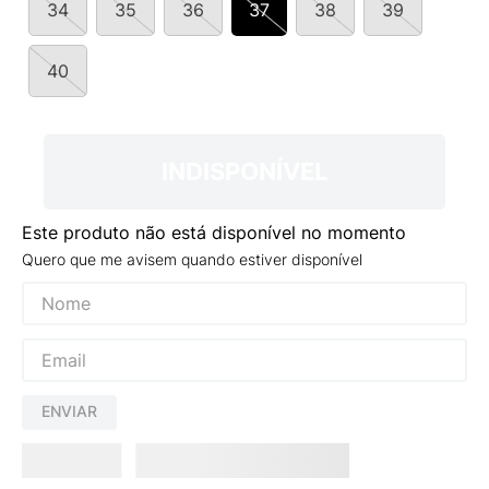
34
35
36
37
38
39
9
º
NEW 530
10
º
VANS TÊNIS VANS ULTRARANGE
40
INDISPONÍVEL
Este produto não está disponível no momento
Quero que me avisem quando estiver disponível
ENVIAR