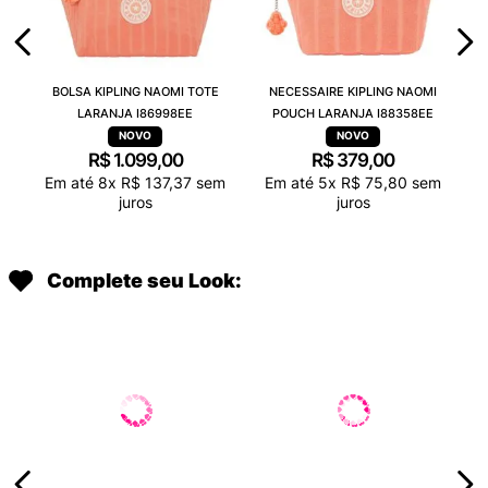
BOLSA KIPLING NAOMI TOTE
NECESSAIRE KIPLING NAOMI
LARANJA I86998EE
POUCH LARANJA I88358EE
R$
1
.
099
,
00
R$
379
,
00
Em até
8
x
R$
137
,
37
sem
Em até
5
x
R$
75
,
80
sem
juros
juros
Complete seu Look: