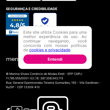
SEGURANÇA E CREDIBILIDADE
Este site utiliza Cookies para uma
melhor experiência de uso. Ao
continuar navegando, você
concorda com nossas políticas
de
cookies e privacidade
.
Entendi
© Menina Shoes Comércio de Modas Eireli - EPP CNPJ:
11.785.555/0001-02 | IE: 387.208.543.115
Rua: General Epaminondas Teixeira Guimarães, 193 - Vila Gardiman -
Itu/SP - CEP 13309-410