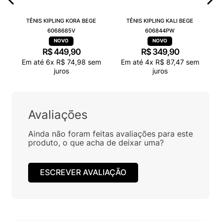
TÊNIS KIPLING KORA BEGE
TÊNIS KIPLING KALI BEGE
6068685V
606844PW
R$
449
,
90
R$
349
,
90
Em até
6
x
R$
74
,
98
sem
Em até
4
x
R$
87
,
47
sem
juros
juros
Avaliações
Ainda não foram feitas avaliações para este
produto, o que acha de deixar uma?
ESCREVER AVALIAÇÃO