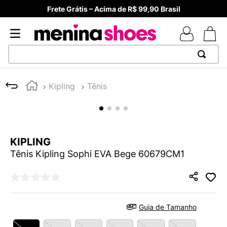
Frete Grátis – Acima de R$ 99,90 Brasil
TERMOS MAIS BUSCADOS
Kipling
Tênis
1
º
TÊNIS NEWS BALANCE 530
2
º
NEW 9060
3
º
TÊNIS VEJA WHITE
KIPLING
4
º
MELISSAS MINI BABY
Tênis Kipling Sophi EVA Bege 60679CM1
5
º
ADIDAS
6
º
SAMBA
7
º
MELISSA SLIDE
Guia de Tamanho
8
º
NEW 530