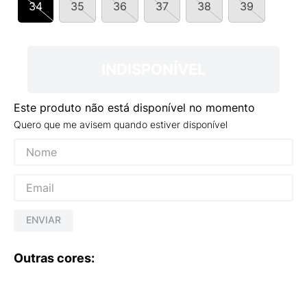
34
35
36
37
38
39
9
º
VANS TÊNIS VANS ULTRARANGE
10
º
NEW BALANCE 204L
INDISPONÍVEL
Este produto não está disponível no momento
Quero que me avisem quando estiver disponível
ENVIAR
Outras cores: