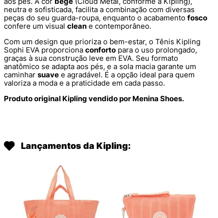
aos pés. A cor
bege
(Cloud Metal, conforme a Kipling),
neutra e sofisticada, facilita a combinação com diversas
peças do seu guarda-roupa, enquanto o acabamento
fosco
confere um visual
clean
e contemporâneo.
Com um design que prioriza o bem-estar, o Tênis Kipling
Sophi EVA proporciona
conforto
para o uso prolongado,
graças à sua construção leve em EVA. Seu formato
anatômico se adapta aos pés, e a sola macia garante um
caminhar
suave
e agradável. É a opção ideal para quem
valoriza a moda e a praticidade em cada passo.
Produto original Kipling vendido por Menina Shoes.
Lançamentos da Kipling: