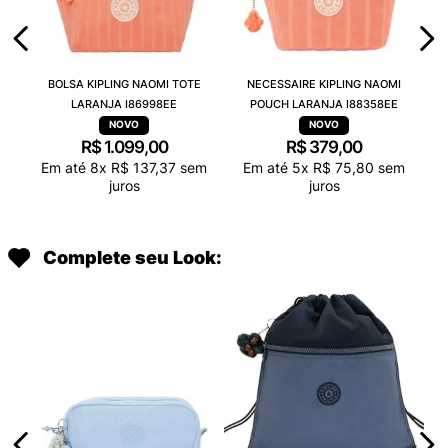
BOLSA KIPLING NAOMI TOTE
NECESSAIRE KIPLING NAOMI
LARANJA I86998EE
POUCH LARANJA I88358EE
R$
1
.
099
,
00
R$
379
,
00
Em até
8
x
R$
137
,
37
sem
Em até
5
x
R$
75
,
80
sem
juros
juros
Complete seu Look: