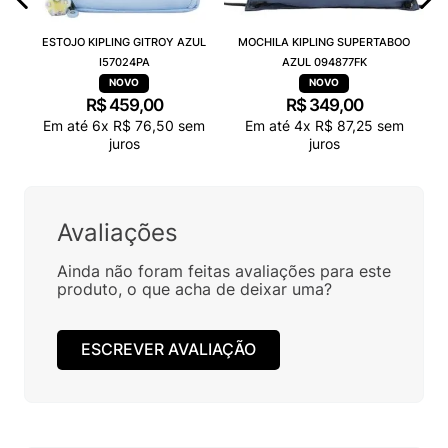
ESTOJO KIPLING GITROY AZUL
MOCHILA KIPLING SUPERTABOO
I57024PA
AZUL 094877FK
R$
459
,
00
R$
349
,
00
Em até
6
x
R$
76
,
50
sem
Em até
4
x
R$
87
,
25
sem
juros
juros
Avaliações
Ainda não foram feitas avaliações para este
produto, o que acha de deixar uma?
ESCREVER AVALIAÇÃO