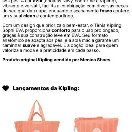
aos pés. A cor
azul
(Endless Navy, conforme a Kipling),
vibrante e versátil, facilita a combinação com diversas peças
do seu guarda-roupa, enquanto o acabamento
fosco
confere
um visual
clean
e contemporâneo.
Com um design que prioriza o bem-estar, o Tênis Kipling
Sophi EVA proporciona
conforto
para o uso prolongado,
graças à sua construção leve em EVA. Seu formato
anatômico se adapta aos pés, e a sola macia garante um
caminhar
suave
e agradável. É a opção ideal para quem
valoriza a moda e a praticidade em cada passo.
Produto original Kipling vendido por Menina Shoes.
Lançamentos da Kipling: