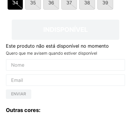
34
35
36
37
38
39
9
º
VANS TÊNIS VANS ULTRARANGE
10
º
NEW BALANCE 204L
INDISPONÍVEL
Este produto não está disponível no momento
Quero que me avisem quando estiver disponível
ENVIAR
Outras cores: