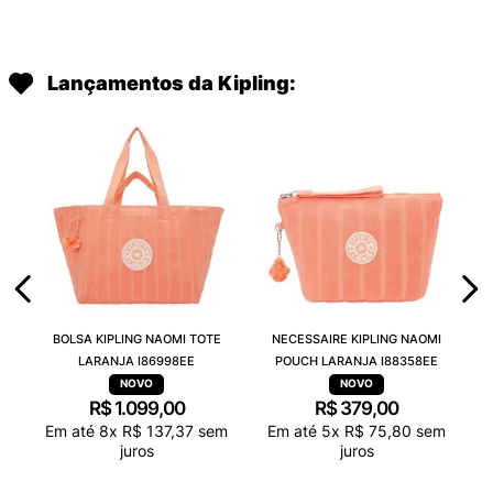
Lançamentos da Kipling:
BOLSA KIPLING NAOMI TOTE
NECESSAIRE KIPLING NAOMI
LARANJA I86998EE
POUCH LARANJA I88358EE
R$
1
.
099
,
00
R$
379
,
00
Em até
8
x
R$
137
,
37
sem
Em até
5
x
R$
75
,
80
sem
juros
juros