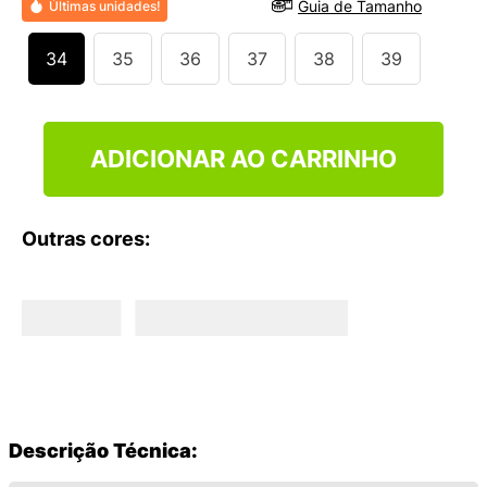
Guia de Tamanho
Últimas unidades!
9
º
NEW 530
10
º
VANS TÊNIS VANS ULTRARANGE
34
35
36
37
38
39
ADICIONAR AO CARRINHO
Outras cores:
Descrição Técnica: