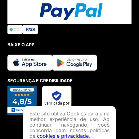
BAIXE O APP
SEGURANÇA E CREDIBILIDADE
Este site utiliza Cookies para uma
melhor experiência de uso. Ao
continuar navegando, você
concorda com nossas políticas
de
cookies e privacidade
.