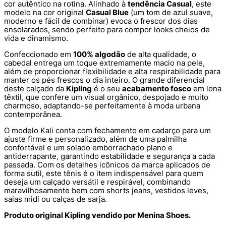
cor autêntico na rotina. Alinhado à
tendência Casual
, este
modelo na cor original
Casual Blue
(um tom de azul suave,
moderno e fácil de combinar) evoca o frescor dos dias
ensolarados, sendo perfeito para compor looks cheios de
vida e dinamismo.
Confeccionado em
100% algodão
de alta qualidade, o
cabedal entrega um toque extremamente macio na pele,
além de proporcionar flexibilidade e alta respirabilidade para
manter os pés frescos o dia inteiro. O grande diferencial
deste calçado da
Kipling
é o seu
acabamento fosco
em lona
têxtil, que confere um visual orgânico, despojado e muito
charmoso, adaptando-se perfeitamente à moda urbana
contemporânea.
O modelo Kali conta com fechamento em cadarço para um
ajuste firme e personalizado, além de uma palmilha
confortável e um solado emborrachado plano e
antiderrapante, garantindo estabilidade e segurança a cada
passada. Com os detalhes icônicos da marca aplicados de
forma sutil, este tênis é o item indispensável para quem
deseja um calçado versátil e respirável, combinando
maravilhosamente bem com shorts jeans, vestidos leves,
saias midi ou calças de sarja.
Produto original Kipling vendido por Menina Shoes.