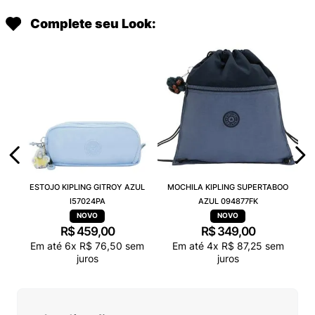
Complete seu Look:
ESTOJO KIPLING GITROY AZUL
MOCHILA KIPLING SUPERTABOO
I57024PA
AZUL 094877FK
R$
459
,
00
R$
349
,
00
Em até
6
x
R$
76
,
50
sem
Em até
4
x
R$
87
,
25
sem
juros
juros