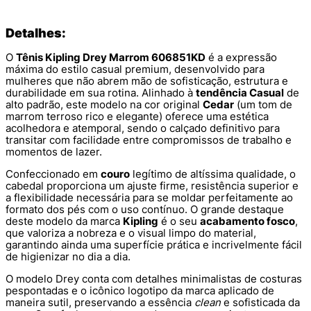
Detalhes:
O
Tênis Kipling Drey Marrom 606851KD
é a expressão
máxima do estilo casual premium, desenvolvido para
mulheres que não abrem mão de sofisticação, estrutura e
durabilidade em sua rotina. Alinhado à
tendência Casual
de
alto padrão, este modelo na cor original
Cedar
(um tom de
marrom terroso rico e elegante) oferece uma estética
acolhedora e atemporal, sendo o calçado definitivo para
transitar com facilidade entre compromissos de trabalho e
momentos de lazer.
Confeccionado em
couro
legítimo de altíssima qualidade, o
cabedal proporciona um ajuste firme, resistência superior e
a flexibilidade necessária para se moldar perfeitamente ao
formato dos pés com o uso contínuo. O grande destaque
deste modelo da marca
Kipling
é o seu
acabamento fosco
,
que valoriza a nobreza e o visual limpo do material,
garantindo ainda uma superfície prática e incrivelmente fácil
de higienizar no dia a dia.
O modelo Drey conta com detalhes minimalistas de costuras
pespontadas e o icônico logotipo da marca aplicado de
maneira sutil, preservando a essência
clean
e sofisticada da