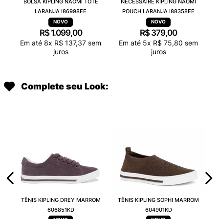
BOLSA KIPLING NAOMI TOTE
NECESSAIRE KIPLING NAOMI
LARANJA I86998EE
POUCH LARANJA I88358EE
R$
1
.
099
,
00
R$
379
,
00
Em até
8
x
R$
137
,
37
sem
Em até
5
x
R$
75
,
80
sem
juros
juros
Complete seu Look:
TÊNIS KIPLING DREY MARROM
TÊNIS KIPLING SOPHI MARROM
606851KD
604901KD