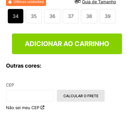
Guia de Tamanho
Últimas unidades!
9
º
VANS TÊNIS VANS ULTRARANGE
10
º
NEW BALANCE 204L
34
35
36
37
38
39
ADICIONAR AO CARRINHO
Outras cores:
CEP
CALCULAR O FRETE
Não sei meu CEP