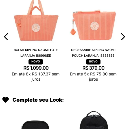
BOLSA KIPLING NAOMI TOTE
NECESSAIRE KIPLING NAOMI
LARANJA I86998EE
POUCH LARANJA I88358EE
R$
1
.
099
,
00
R$
379
,
00
Em até
8
x
R$
137
,
37
sem
Em até
5
x
R$
75
,
80
sem
juros
juros
Complete seu Look: