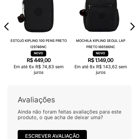
ESTOJO KIPLING 100 PENS PRETO
MOCHILA KIPLING SEOUL LAP
I29746NC
PRETO I66586NC
R$
449
,
00
R$
1
.
149
,
00
Em até
6
x
R$
74
,
83
sem
Em até
8
x
R$
143
,
62
sem
juros
juros
Avaliações
Ainda não foram feitas avaliações para este
produto, o que acha de deixar uma?
ESCREVER AVALIAÇÃO