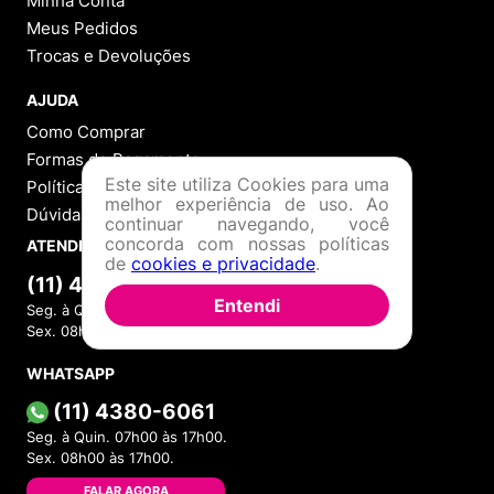
Minha Conta
Meus Pedidos
Trocas e Devoluções
AJUDA
Como Comprar
Formas de Pagamento
Este site utiliza Cookies para uma
Política de Troca
melhor experiência de uso. Ao
Dúvidas Frequentes
continuar navegando, você
concorda com nossas políticas
ATENDIMENTO
de
cookies e privacidade
.
(11) 4380-6061
Entendi
Seg. à Quin. 07h00 às 17h00.
Sex. 08h00 às 17h00.
WHATSAPP
(11) 4380-6061
Seg. à Quin. 07h00 às 17h00.
Sex. 08h00 às 17h00.
FALAR AGORA