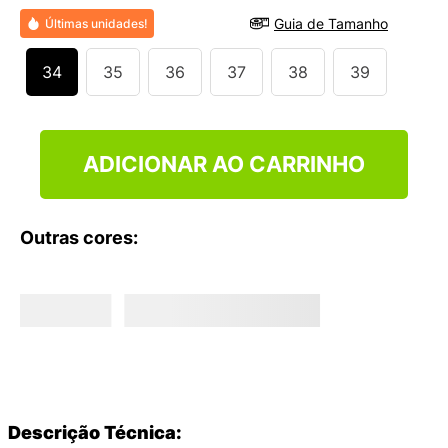
9
º
VEJA COUNTRY
Guia de Tamanho
Últimas unidades!
10
º
NEW 530
34
35
36
37
38
39
ADICIONAR AO CARRINHO
Outras cores:
Descrição Técnica: