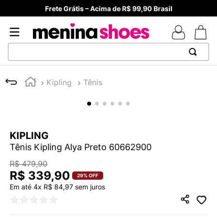
Frete Grátis – Acima de R$ 99,90 Brasil
TERMOS MAIS BUSCADOS
Kipling
Tênis
1
º
TÊNIS NEWS BALANCE 530
2
º
MELISSAS MINI BABY
3
º
NEW 9060
KIPLING
4
º
TÊNIS VEJA WHITE
Tênis Kipling Alya Preto 60662900
5
º
ADIDAS
R$
479
,
90
6
º
SAMBA
R$
339
,
90
29%
OFF
Em até
4
x
R$
84
,
97
sem juros
7
º
MELISSA SLIDE
8
º
VANS TÊNIS VANS ULTRARANGE