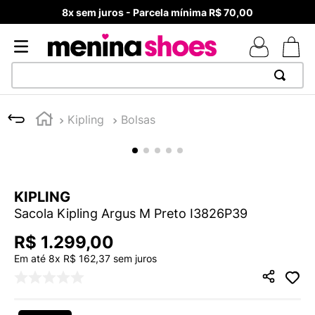
8x sem juros - Parcela mínima R$ 70,00
TERMOS MAIS BUSCADOS
Kipling
Bolsas
1
º
TÊNIS NEWS BALANCE 530
2
º
MELISSAS MINI BABY
3
º
TÊNIS VEJA WHITE
KIPLING
4
º
NEW 9060
Sacola Kipling Argus M Preto I3826P39
5
º
ADIDAS
R$
1
.
299
,
00
6
º
SAMBA
Em até
8
x
R$
162
,
37
sem juros
7
º
MELISSA SLIDE
8
º
VANS TÊNIS VANS ULTRARANGE