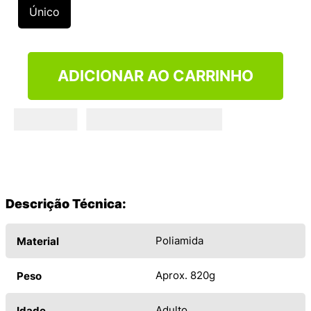
9
º
NEW 530
Único
10
º
VEJA COUNTRY
ADICIONAR AO CARRINHO
Descrição Técnica:
Poliamida
Material
Aprox. 820g
Peso
Adulto
Idade