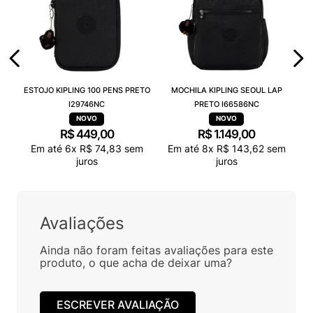
ESTOJO KIPLING 100 PENS PRETO
MOCHILA KIPLING SEOUL LAP
I29746NC
PRETO I66586NC
R$
449
,
00
R$
1
.
149
,
00
Em até
6
x
R$
74
,
83
sem
Em até
8
x
R$
143
,
62
sem
juros
juros
Avaliações
Ainda não foram feitas avaliações para este
produto, o que acha de deixar uma?
ESCREVER AVALIAÇÃO