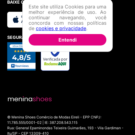
BAIXE O APP
Este site utiliza Cookies para uma
melhor experiência de uso. Ao
continuar navegando, você
concorda com nossas políticas
de
cookies e privacidade
.
SEGURANÇA E CREDIBILIDADE
Entendi
© Menina Shoes Comércio de Modas Eireli - EPP CNPJ:
11.785.555/0001-02 | IE: 387.208.543.115
Rua: General Epaminondas Teixeira Guimarães, 193 - Vila Gardiman -
Itu/SP - CEP 13309-410