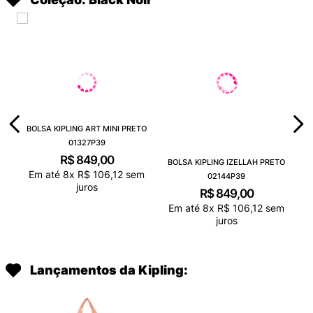
BOLSA KIPLING ART MINI PRETO
01327P39
R$
849
,
00
BOLSA KIPLING IZELLAH PRETO
Em até
8
x
R$
106
,
12
sem
02144P39
juros
R$
849
,
00
Em até
8
x
R$
106
,
12
sem
juros
Lançamentos da Kipling: