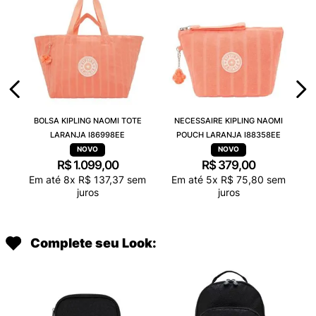
BOLSA KIPLING NAOMI TOTE
NECESSAIRE KIPLING NAOMI
LARANJA I86998EE
POUCH LARANJA I88358EE
R$
1
.
099
,
00
R$
379
,
00
Em até
8
x
R$
137
,
37
sem
Em até
5
x
R$
75
,
80
sem
juros
juros
Complete seu Look: