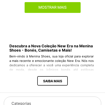
MOSTRAR MAIS
Descubra a Nova Coleção New Era na Menina
Shoes - Bonés, Camisetas e Mais!
Bem-vindo à Menina Shoes, sua loja oficial para explorar
a mais recente e emocionante coleção New Era. Nós nos
dedicamos a oferecer a você uma experiência completa
de moda, desde os icônicos bonés até estilosas
camisetas e muito mais. Vamos mergulhar nas últimas
tendências e descobrir o que a New Era tem reservado
SAIBA MAIS
para você!
Bonés New Era: Estilo que Marca Presença
Para os
amantes de bonés, a Menina Shoes é o seu destino
definitivo. Nossa extensa seleção de bonés New Era
abrange desde os clássicos até os mais modernos. Aqui
Categorias