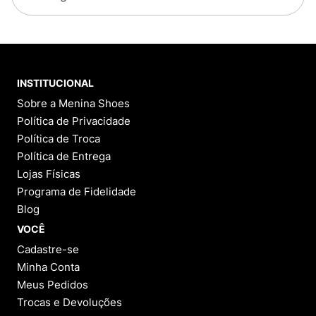
estão os três modelos mais vendidos que estão
conquistando corações em todo o Brasil:
New Era 59Fifty - O Clássico que Nunca Sai de
Moda:
O boné New Era 59Fifty é uma verdadeira
lenda da moda urbana. Com sua aba reta, design
INSTITUCIONAL
elegante e variedade de estilos e cores, este
modelo continua a ser um dos favoritos. O preto,
Sobre a Menina Shoes
em particular, é um best-seller, adicionando um
Política de Privacidade
toque de sofisticação a qualquer look.
Política de Troca
New Era 9Forty - Versatilidade com Estilo:
Se
Política de Entrega
você busca versatilidade, o New Era 9Forty é a
escolha ideal. Com sua aba curva e ajuste
Lojas Físicas
confortável, este boné é perfeito para uso diário.
Programa de Fidelidade
O modelo preto é especialmente popular,
Blog
proporcionando um visual despojado que combina
com diversas ocasiões.
VOCÊ
New Era 39Thirty - Conforto e Estilo em Sintonia:
Cadastre-se
Para aqueles que valorizam o conforto sem
Minha Conta
sacrificar o estilo, o New Era 39Thirty é a opção
certa. Com sua construção flexfit, esse boné se
Meus Pedidos
ajusta perfeitamente à cabeça, proporcionando
Trocas e Devoluções
máximo conforto. Experimente o modelo verde,