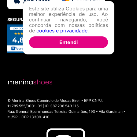
Este site utiliza Cookies para uma
melhor experiência de uso. Ao
continuar navegando, você
SEGURANÇA E CREDIBILIDADE
concorda com nossas políticas
de
cookies e privacidade
.
Entendi
© Menina Shoes Comércio de Modas Eireli - EPP CNPJ:
11.785.555/0001-02 | IE: 387.208.543.115
Rua: General Epaminondas Teixeira Guimarães, 193 - Vila Gardiman -
Itu/SP - CEP 13309-410