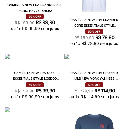
CAMISETA NEW ERA BRANDED ALL
PICNIC NEV25TSH053
50%
OFF
CAMISETA NEW ERA BRANDED
R$
99
,
90
R$
199
,
90
CORE ESSENTIALS STYLE
ou
1
x
R$
99
,
90
sem juros
NEV25TSH032
50%
OFF
R$
79
,
90
R$
159
,
90
ou
1
x
R$
79
,
90
sem juros
CAMISETA NEW ERA CORE
CAMISETA NEW ERA CROPPED
ESSENTIALS STYLE LOSDOD
MLB NEW YORK YANKEES
MBV25TSH054
MBI25TSH018
50%
OFF
50%
OFF
R$
99
,
90
R$
114
,
90
R$
199
,
90
R$
229
,
90
ou
1
x
R$
99
,
90
sem juros
ou
1
x
R$
114
,
90
sem juros