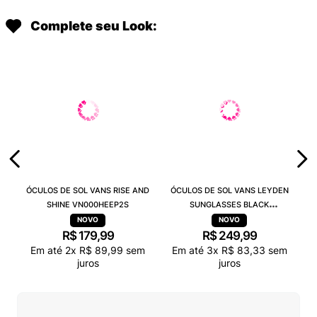
Complete seu Look:
ÓCULOS DE SOL VANS RISE AND
ÓCULOS DE SOL VANS LEYDEN
SHINE VN000HEEP2S
SUNGLASSES BLACK
VN000T0CBLK
R$
179
,
99
R$
249
,
99
Em até
2
x
R$
89
,
99
sem
Em até
3
x
R$
83
,
33
sem
juros
juros