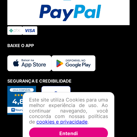
BAIXE O APP
SEGURANÇA E CREDIBILIDADE
Este site utiliza Cookies para uma
melhor experiência de uso. Ao
continuar navegando, você
concorda com nossas políticas
de
cookies e privacidade
.
Entendi