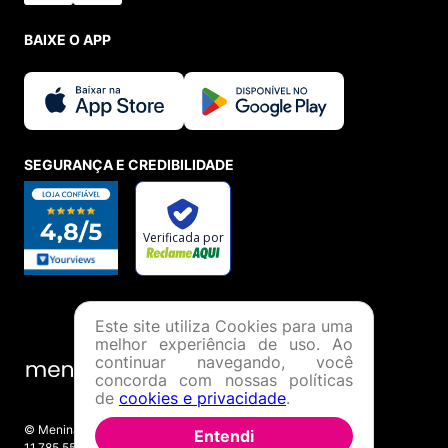
BAIXE O APP
SEGURANÇA E CREDIBILIDADE
Este site utiliza Cookies para uma
melhor experiência de uso. Ao
continuar navegando, você
concorda com nossas políticas
de
cookies e privacidade
.
© Menina Shoes Comércio de Modas Eireli - EPP CNPJ:
Entendi
11.785.555/0001-02 | IE: 387.208.543.115