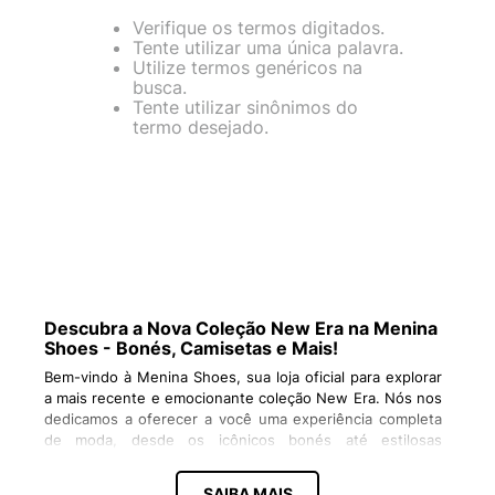
Verifique os termos digitados.
Tente utilizar uma única palavra.
Utilize termos genéricos na
busca.
Tente utilizar sinônimos do
termo desejado.
Descubra a Nova Coleção New Era na Menina
Shoes - Bonés, Camisetas e Mais!
Bem-vindo à Menina Shoes, sua loja oficial para explorar
a mais recente e emocionante coleção New Era. Nós nos
dedicamos a oferecer a você uma experiência completa
de moda, desde os icônicos bonés até estilosas
camisetas e muito mais. Vamos mergulhar nas últimas
tendências e descobrir o que a New Era tem reservado
SAIBA MAIS