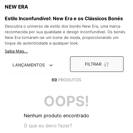
9
º
NEW 530
NEW ERA
10
º
VEJA COUNTRY
Estilo Inconfundível: New Era e os Clássicos Bonés
Descubra o universo de estilo dos bonés New Era, uma marca
reconhecida por sua qualidade e design inconfundível. Os bonés
New Era tornaram-se um ícone de moda, proporcionando um
toque de autenticidade a qualquer look.
Saiba Mais...
FILTRAR
LANÇAMENTOS
69
PRODUTOS
OOPS!
Nenhum produto encontrado
O que eu devo fazer?