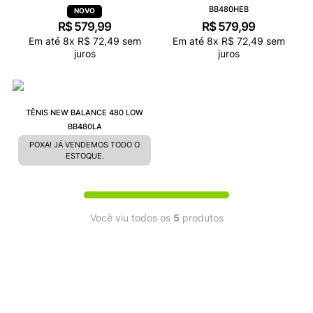
BB480HEB
R$
579
,
99
R$
579
,
99
Em até
8
x
R$
72
,
49
sem
Em até
8
x
R$
72
,
49
sem
juros
juros
TÊNIS NEW BALANCE 480 LOW
BB480LA
POXA! JÁ VENDEMOS TODO O
ESTOQUE.
Você viu todos os
5
produtos