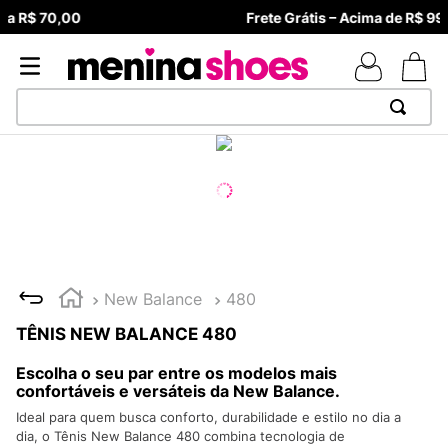
Frete Grátis – Acima de R$ 99,90 Brasil
TERMOS MAIS BUSCADOS
1
º
TÊNIS NEWS BALANCE 530
2
º
NEW 9060
3
º
MELISSAS MINI BABY
4
º
TÊNIS VEJA WHITE
New Balance
480
5
º
ADIDAS
TÊNIS NEW BALANCE 480
6
º
SAMBA
Escolha o seu par entre os modelos mais
7
º
MELISSA SLIDE
confortáveis e versáteis da New Balance.
Ideal para quem busca conforto, durabilidade e estilo no dia a
8
º
NEW BALANCE 204L
dia, o Tênis New Balance 480 combina tecnologia de