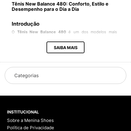
Tênis New Balance 480: Conforto, Estilo e
Desempenho para o Dia a Dia
Introdução
O
Tênis New Balance 480
é um dos modelos mais
queridos da marca, combinando
conforto, durabilidade e
design versátil
para quem busca um calçado que atenda
SAIBA MAIS
tanto ao uso esportivo quanto ao casual. Com tecnologia
Revlite
, cabedal respirável e um visual que não sai de
moda, ele se tornou uma opção popular para
caminhadas, treinos leves e até mesmo para o estilo
urbano.
Categorias
Neste guia completo, vamos explorar:
✔
Tecnologia e materiais do New Balance 480
✔
Diferenças entre versões masculina e feminina
✔
Como escolher o tamanho ideal
✔
Dicas de estilo para usar o tênis
✔
Comparativo com outros modelos da New Balance
INSTITUCIONAL
✔
Onde comprar com melhor custo-benefício
Sobre a Menina Shoes
1. Tecnologia e Conforto do New Balance
Política de Privacidade