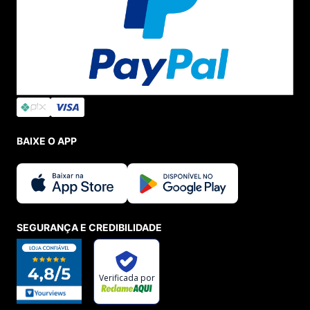
Harmonize com
jeans skinny, camiseta básica e
jaqueta
.
Cores neutras (preto/branco) são fáceis de
combinar.
Dica Extra
Evite usar em
terrenos muito irregulares
(o solado é
mais indicado para asfalto e esteira).
BAIXE O APP
5. Comparativo: New Balance 480 vs.
Outros Modelos
Modelo
Peso
Amortecimento
Indicação
New Balance
Dia a dia /
Leve
Revlite
480
Caminhadas
New Balance
Médio
ENCAP
Estilo casual
574
SEGURANÇA E CREDIBILIDADE
New Balance
Pesado
Fresh Foam X
Corrida longa
1080
Conclusão:
O
480 é o melhor custo-benefício
para
quem quer conforto sem gastar muito.