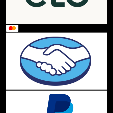
3. Como Escolher o Tamanho Certo
Para evitar erros na compra online:
Consulte a tabela de medidas
da New Balance.
Meça seu pé à noite
(quando os pés estão mais
inchados).
Deixe 1 cm de folga
na ponta para maior conforto.
Aviso:
O New Balance 480 não costuma ter
numeração fracionada (ex.: 38,5).
4. Como Usar o New Balance 480 no Dia a
Dia
Look Esportivo
Combine com
leggings, bermudas ou moletom
para treinos e caminhadas.
Use meias
técnicas
para melhor respirabilidade.
Look Casual