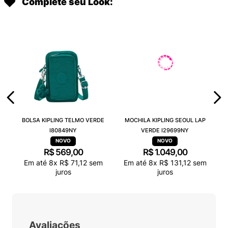
Complete seu Look:
BOLSA KIPLING TELMO VERDE
MOCHILA KIPLING SEOUL LAP
I80849NY
VERDE I29699NY
R$
569
,
00
R$
1
.
049
,
00
Em até
8
x
R$
71
,
12
sem
Em até
8
x
R$
131
,
12
sem
juros
juros
Avaliações