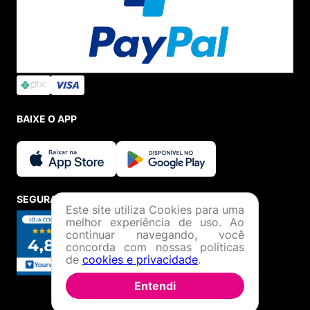
BAIXE O APP
SEGURANÇA E CREDIBILIDADE
Este site utiliza Cookies para uma
melhor experiência de uso. Ao
continuar navegando, você
concorda com nossas políticas
de
cookies e privacidade
.
Entendi