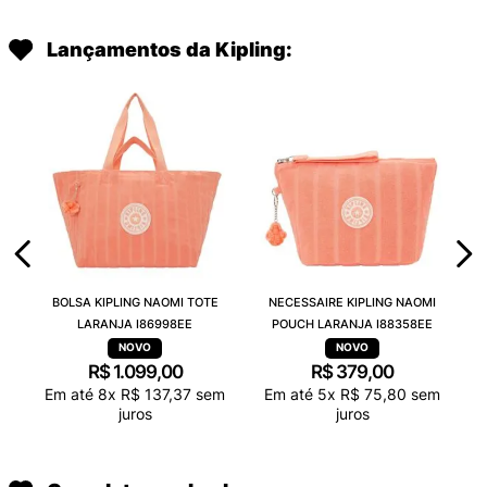
Lançamentos da Kipling:
BOLSA KIPLING NAOMI TOTE
NECESSAIRE KIPLING NAOMI
LARANJA I86998EE
POUCH LARANJA I88358EE
R$
1
.
099
,
00
R$
379
,
00
Em até
8
x
R$
137
,
37
sem
Em até
5
x
R$
75
,
80
sem
juros
juros