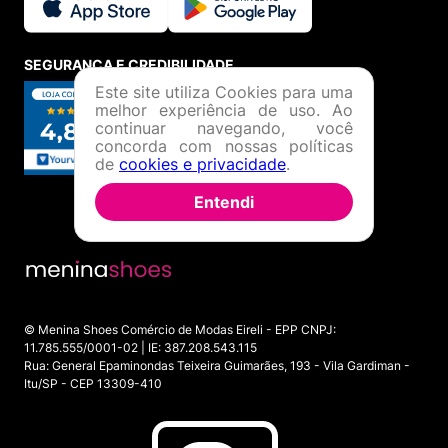
SEGURANÇA E CREDIBILIDADE
Este site utiliza Cookies para uma
melhor experiência de uso. Ao
continuar navegando, você
concorda com nossas políticas
de
cookies e privacidade
.
Entendi
© Menina Shoes Comércio de Modas Eireli - EPP CNPJ:
11.785.555/0001-02 | IE: 387.208.543.115
Rua: General Epaminondas Teixeira Guimarães, 193 - Vila Gardiman -
Itu/SP - CEP 13309-410