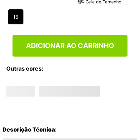
Guia de Tamanho
9
º
NEW 530
10
º
VEJA COUNTRY
15
ADICIONAR AO CARRINHO
Outras cores:
Descrição Técnica: