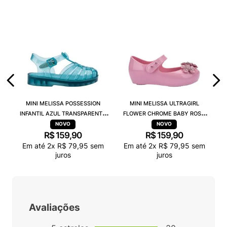
MINI MELISSA POSSESSION
MINI MELISSA ULTRAGIRL
INFANTIL AZUL TRANSPARENTE
FLOWER CHROME BABY ROSA
32410
38166
R$
159
,
90
R$
159
,
90
Em até
2
x
R$
79
,
95
sem
Em até
2
x
R$
79
,
95
sem
juros
juros
Avaliações