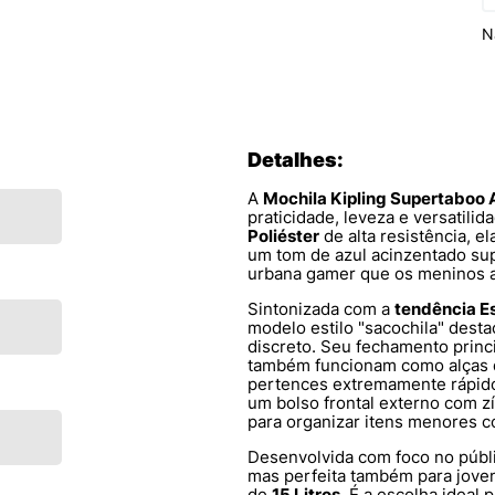
N
Detalhes:
A
Mochila Kipling Supertaboo 
praticidade, leveza e versatili
Poliéster
de alta resistência, el
um tom de azul acinzentado s
urbana gamer que os meninos 
Sintonizada com a
tendência E
modelo estilo "sacochila" des
discreto. Seu fechamento princi
também funcionam como alças d
pertences extremamente rápido
um bolso frontal externo com zí
para organizar itens menores 
Desenvolvida com foco no públ
mas perfeita também para joven
de
15 Litros
. É a escolha ideal