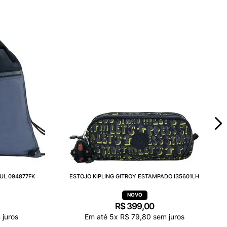
UL 094877FK
ESTOJO KIPLING GITROY ESTAMPADO I35601LH
R$
399
,
00
juros
Em até
5
x
R$
79
,
80
sem juros