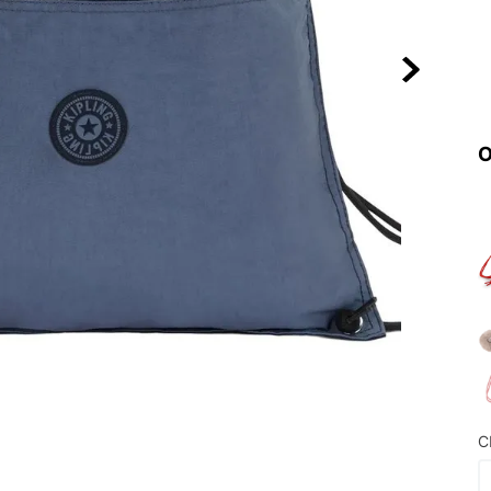
10
º
NEW 530
O
C