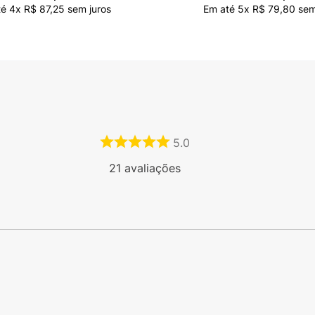
té
4
x
R$
87
,
25
sem juros
Em até
5
x
R$
79
,
80
sem
5.0
21
avaliações