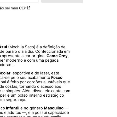
ão sei meu CEP
Azul
(Mochila Saco) é a definição de
dade para o dia a dia. Confeccionada em
a apresenta a cor original
Game Grey
,
uper moderno e com uma pegada
adoram.
scolar
, esportiva e de lazer, este
taca-se pelo seu acabamento
Fosco
pal é feito por cordões ajustáveis que
e costas, tornando o acesso aos
 e simples. Além disso, ela conta com
per e um bolso interno estratégico
com segurança.
ico
Infantil
e no gênero
Masculino
—
s e adultos —, ela possui capacidade
 para carregar a roupa da educação