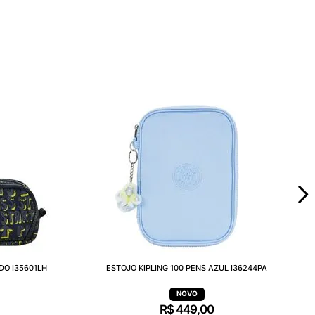
DO I35601LH
ESTOJO KIPLING 100 PENS AZUL I36244PA
R$
449
,
00