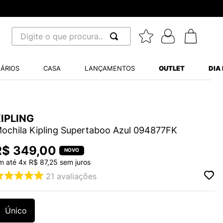
Digite o que procura...
 BUSCADOS
ÁRIOS
CASA
LANÇAMENTOS
OUTLET
DIA
S BALANCE 530
MINI BABY
IPLING
A WHITE
ochila Kipling Supertaboo Azul 094877FK
R$
349
,
00
LIDE
m até
4
x
R$
87
,
25
sem juros
21
avaliações
TRY
Único
S VANS ULTRARANGE