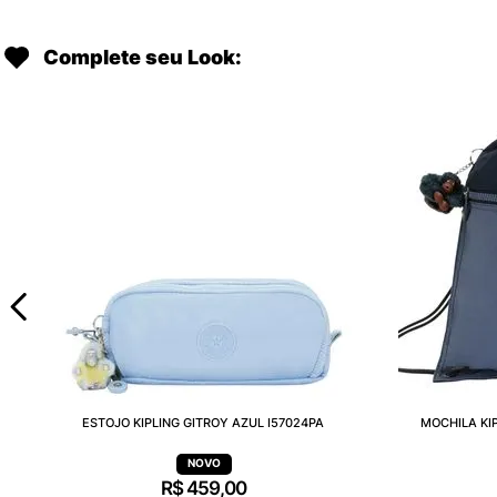
Complete seu Look:
ESTOJO KIPLING GITROY AZUL I57024PA
MOCHILA KI
R$
459
,
00