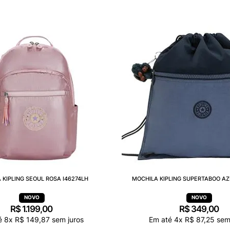
 KIPLING SEOUL ROSA I46274LH
MOCHILA KIPLING SUPERTABOO AZ
R$
1
.
199
,
00
R$
349
,
00
é
8
x
R$
149
,
87
sem juros
Em até
4
x
R$
87
,
25
sem 