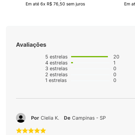
Em até
6
x
R$
76
,
50
sem juros
Em a
Avaliações
5
estrelas
20
4
estrelas
1
3
estrelas
0
2
estrelas
0
1
estrelas
0
Por
Clelia K.
De
Campinas - SP