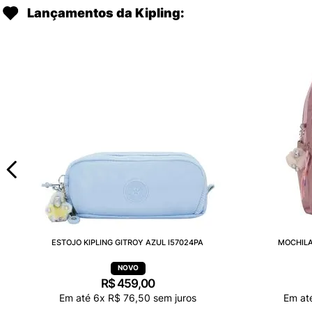
Lançamentos da Kipling:
ESTOJO KIPLING GITROY AZUL I57024PA
MOCHILA
R$
459
,
00
Em até
6
x
R$
76
,
50
sem juros
Em at