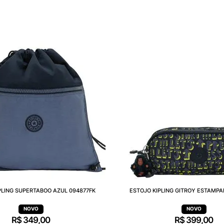
PLING SUPERTABOO AZUL 094877FK
ESTOJO KIPLING GITROY ESTAMPA
R$
349
,
00
R$
399
,
00