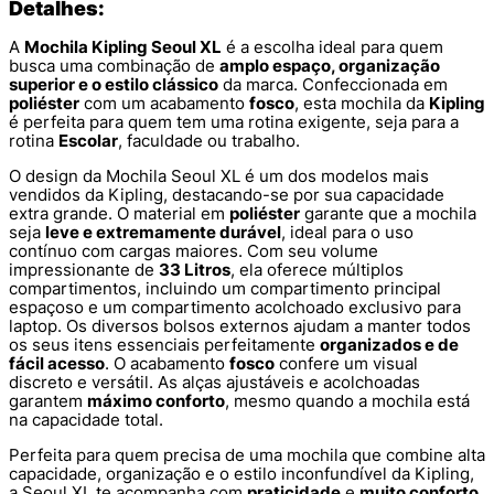
Detalhes:
A
Mochila Kipling Seoul XL
é a escolha ideal para quem
busca uma combinação de
amplo espaço, organização
superior e o estilo clássico
da marca. Confeccionada em
poliéster
com um acabamento
fosco
, esta mochila da
Kipling
é perfeita para quem tem uma rotina exigente, seja para a
rotina
Escolar
, faculdade ou trabalho.
O design da Mochila Seoul XL é um dos modelos mais
vendidos da Kipling, destacando-se por sua capacidade
extra grande. O material em
poliéster
garante que a mochila
seja
leve e extremamente durável
, ideal para o uso
contínuo com cargas maiores. Com seu volume
impressionante de
33 Litros
, ela oferece múltiplos
compartimentos, incluindo um compartimento principal
espaçoso e um compartimento acolchoado exclusivo para
laptop. Os diversos bolsos externos ajudam a manter todos
os seus itens essenciais perfeitamente
organizados e de
fácil acesso
. O acabamento
fosco
confere um visual
discreto e versátil. As alças ajustáveis e acolchoadas
garantem
máximo conforto
, mesmo quando a mochila está
na capacidade total.
Perfeita para quem precisa de uma mochila que combine alta
capacidade, organização e o estilo inconfundível da Kipling,
a Seoul XL te acompanha com
praticidade
e
muito conforto