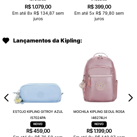
R$
1
.
079
,
00
R$
399
,
00
Em até
8
x
R$
134
,
87
sem
Em até
5
x
R$
79
,
80
sem
juros
juros
Lançamentos da Kipling:
ESTOJO KIPLING GITROY AZUL
MOCHILA KIPLING SEOUL ROSA
I57024PA
I46274LH
R$
459
,
00
R$
1
.
199
,
00