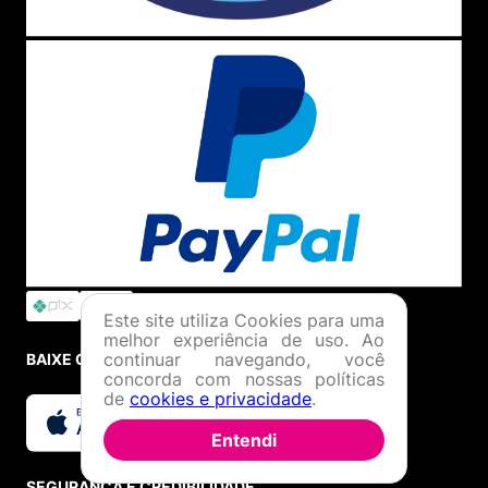
Este site utiliza Cookies para uma
melhor experiência de uso. Ao
continuar navegando, você
BAIXE O APP
concorda com nossas políticas
de
cookies e privacidade
.
Entendi
SEGURANÇA E CREDIBILIDADE