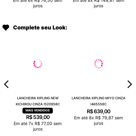
Em até
6
x
R$
76
,
50
sem
Em até
8
x
R$
149
,
87
sem
juros
juros
Complete seu Look:
LANCHEIRA KIPLING NEW
LANCHEIRA KIPLING MIYO CINZA
KICHIROU CINZA I520958C
I465558C
R$
639
,
00
R$
539
,
00
Em até
8
x
R$
79
,
87
sem
juros
Em até
7
x
R$
77
,
00
sem
juros