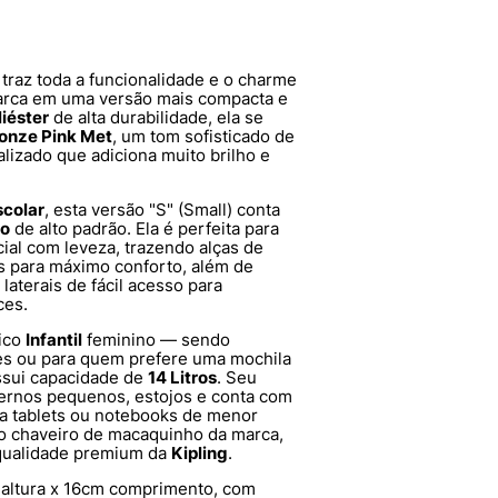
traz toda a funcionalidade e o charme
arca em uma versão mais compacta e
liéster
de alta durabilidade, ela se
onze Pink Met
, um tom sofisticado de
lizado que adiciona muito brilho e
scolar
, esta versão "S" (Small) conta
do
de alto padrão. Ela é perfeita para
ial com leveza, trazendo alças de
s para máximo conforto, além de
laterais de fácil acesso para
ces.
ico
Infantil
feminino — sendo
es ou para quem prefere uma mochila
ssui capacidade de
14 Litros
. Seu
dernos pequenos, estojos e conta com
a tablets ou notebooks de menor
o chaveiro de macaquinho da marca,
 qualidade premium da
Kipling
.
altura x 16cm comprimento, com