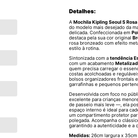
Detalhes:
A
Mochila Kipling Seoul S Rosa
do modelo mais desejado da m
delicada. Confeccionada em
Po
destaca pela sua cor original
Br
rosa bronzeado com efeito meta
estilo à rotina.
Sintonizada com a
tendência E
com um acabamento
Metaliza
quem precisa carregar o essenc
costas acolchoadas e regulávei
bolsos organizadores frontais e 
garrafinhas e pequenos perten
Desenvolvida com foco no públ
excelente para crianças menor
de passeio mais leve —, ela po
espaço interno é ideal para ca
um compartimento protetor par
polegada. Acompanha o clássic
garantindo a autenticidade e a
Medidas:
26cm largura x 35cm 