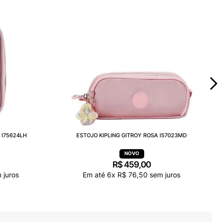
 I75624LH
ESTOJO KIPLING GITROY ROSA I57023MD
R$
459
,
00
 juros
Em até
6
x
R$
76
,
50
sem juros