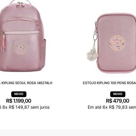
 KIPLING SEOUL ROSA I46274LH
ESTOJO KIPLING 100 PENS ROSA
R$
1
.
199
,
00
R$
479
,
00
é
8
x
R$
149
,
87
sem juros
Em até
6
x
R$
79
,
83
sem