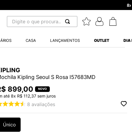
Digite o que procura...
 BUSCADOS
ÁRIOS
CASA
LANÇAMENTOS
OUTLET
DIA
S BALANCE 530
MINI BABY
A WHITE
IPLING
ochila Kipling Seoul S Rosa I57683MD
R$
899
,
00
m até
8
x
R$
112
,
37
sem juros
8
avaliações
LIDE
S VANS ULTRARANGE
Único