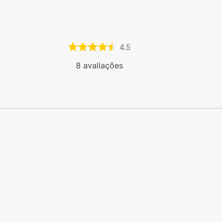
4.5
8
avaliações