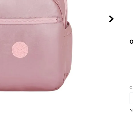
10
º
VEJA COUN
O
C
N