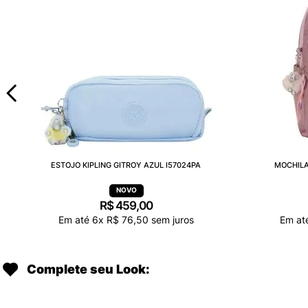
ESTOJO KIPLING GITROY AZUL I57024PA
MOCHILA
R$
459
,
00
Em até
6
x
R$
76
,
50
sem juros
Em at
Complete seu Look: