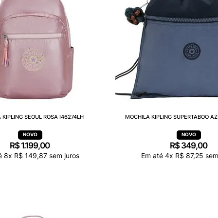
 KIPLING SEOUL ROSA I46274LH
MOCHILA KIPLING SUPERTABOO AZ
R$
1
.
199
,
00
R$
349
,
00
é
8
x
R$
149
,
87
sem juros
Em até
4
x
R$
87
,
25
sem 