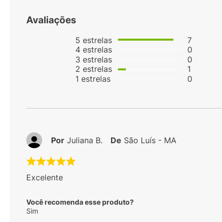
Avaliações
5
estrelas
7
4
estrelas
0
3
estrelas
0
2
estrelas
1
1
estrelas
0
Por
Juliana B.
De
São Luís - MA
Excelente
Você recomenda esse produto?
Sim