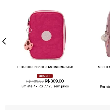
ESTOJO KIPLING 100 PENS PINK 09405K7D
MOCHILA
30%
OFF
R$
309
,
00
R$
439
,
00
Em até
4
x
R$
77
,
25
sem juros
Em at