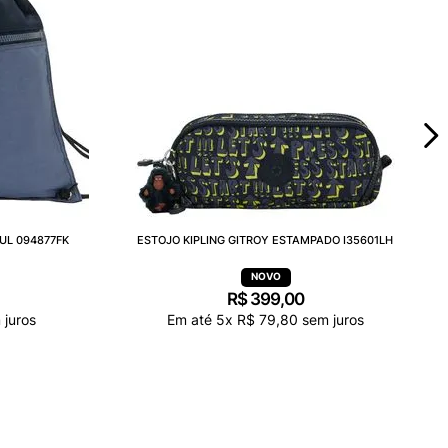
UL 094877FK
ESTOJO KIPLING GITROY ESTAMPADO I35601LH
R$
399
,
00
juros
Em até
5
x
R$
79
,
80
sem juros