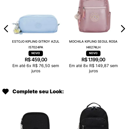
ESTOJO KIPLING GITROY AZUL
MOCHILA KIPLING SEOUL ROSA
I57024PA
I46274LH
R$
459
,
00
R$
1
.
199
,
00
Em até
6
x
R$
76
,
50
sem
Em até
8
x
R$
149
,
87
sem
juros
juros
Complete seu Look: