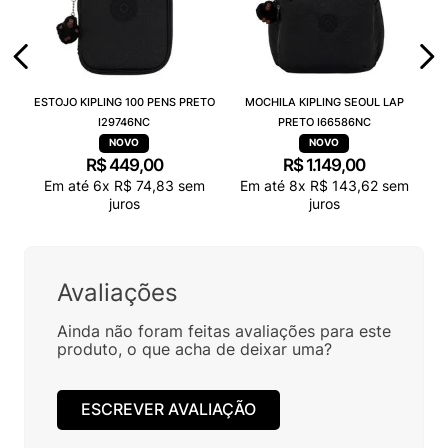
ESTOJO KIPLING 100 PENS PRETO
MOCHILA KIPLING SEOUL LAP
I29746NC
PRETO I66586NC
R$
449
,
00
R$
1
.
149
,
00
Em até
6
x
R$
74
,
83
sem
Em até
8
x
R$
143
,
62
sem
juros
juros
Avaliações
Ainda não foram feitas avaliações para este
produto, o que acha de deixar uma?
ESCREVER AVALIAÇÃO