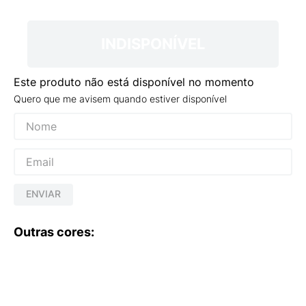
9
º
NEW 530
10
º
VANS TÊNIS VANS ULTRARANGE
INDISPONÍVEL
Este produto não está disponível no momento
Quero que me avisem quando estiver disponível
ENVIAR
Outras cores: