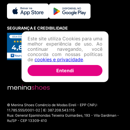
SEGURANÇA E CREDIBILIDADE
Este site utiliza Cookies para uma
melhor experiência de uso. Ao
continuar navegando, você
concorda com nossas políticas
de
cookies e privacidade
.
Entendi
© Menina Shoes Comércio de Modas Eireli - EPP CNPJ:
11.785.555/0001-02 | IE: 387.208.543.115
Rua: General Epaminondas Teixeira Guimarães, 193 - Vila Gardiman -
Itu/SP - CEP 13309-410