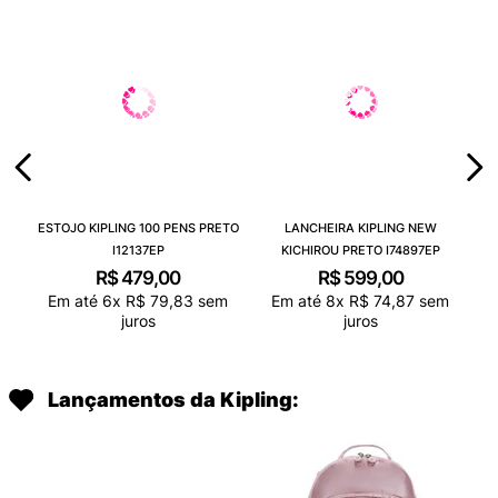
ESTOJO KIPLING 100 PENS PRETO
LANCHEIRA KIPLING NEW
I12137EP
KICHIROU PRETO I74897EP
R$
479
,
00
R$
599
,
00
Em até
6
x
R$
79
,
83
sem
Em até
8
x
R$
74
,
87
sem
juros
juros
Lançamentos da Kipling: