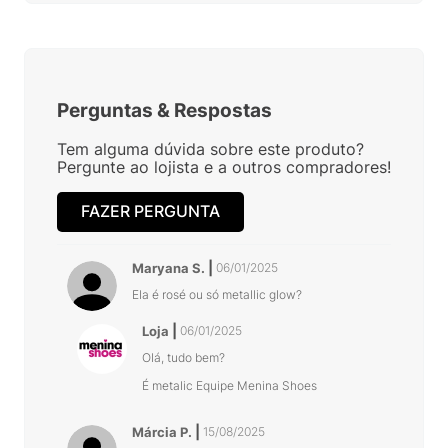
Perguntas
&
Respostas
Tem alguma dúvida sobre este produto?
Pergunte ao lojista e a outros compradores!
FAZER PERGUNTA
Maryana S.
06/01/2025
Ela é rosé ou só metallic glow?
Loja
06/01/2025
Olá, tudo bem?
É metalic Equipe Menina Shoes
Márcia P.
15/08/2025