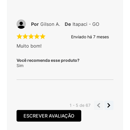
Por
Gilson A.
De
Itapaci - GO
Enviado há
7 meses
Muito bom!
Você recomenda esse produto?
Sim
1 - 5
de
67
ESCREVER AVALIAÇÃO