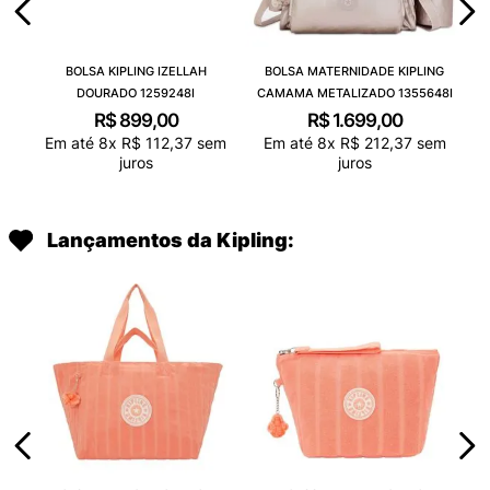
BOLSA KIPLING IZELLAH
BOLSA MATERNIDADE KIPLING
DOURADO 1259248I
CAMAMA METALIZADO 1355648I
R$
899
,
00
R$
1
.
699
,
00
Em até
8
x
R$
112
,
37
sem
Em até
8
x
R$
212
,
37
sem
juros
juros
Lançamentos da Kipling: