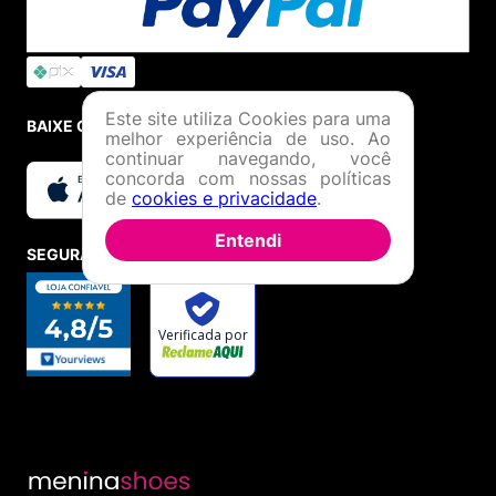
Este site utiliza Cookies para uma
BAIXE O APP
melhor experiência de uso. Ao
continuar navegando, você
concorda com nossas políticas
de
cookies e privacidade
.
Entendi
SEGURANÇA E CREDIBILIDADE