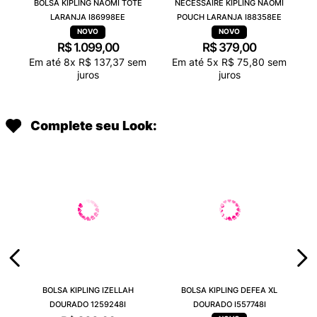
BOLSA KIPLING NAOMI TOTE
NECESSAIRE KIPLING NAOMI
LARANJA I86998EE
POUCH LARANJA I88358EE
R$
1
.
099
,
00
R$
379
,
00
Em até
8
x
R$
137
,
37
sem
Em até
5
x
R$
75
,
80
sem
juros
juros
Complete seu Look:
BOLSA KIPLING IZELLAH
BOLSA KIPLING DEFEA XL
DOURADO 1259248I
DOURADO I557748I