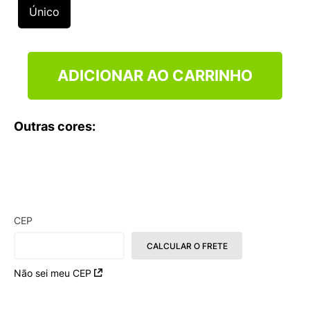
9
º
NEW 530
Único
10
º
VANS TÊNIS VANS ULTRARANGE
ADICIONAR AO CARRINHO
Outras cores:
CEP
CALCULAR O FRETE
Não sei meu CEP