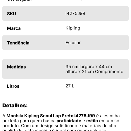
I4275J99
SKU
Kipling
Marca
Escolar
Tendência
35 cm largura x 44 cm
Medidas
altura x 21 cm Comprimento
27 L
Litros
Detalhes:
A
Mochila Kipling Seoul Lap Preto I4275J99
é a escolha
perfeita para quem busca
praticidade
e
estilo
em um só
produto. Com um design sofisticado e materiais de alta
qualidade, esta mochila é ideal para quem valoriza