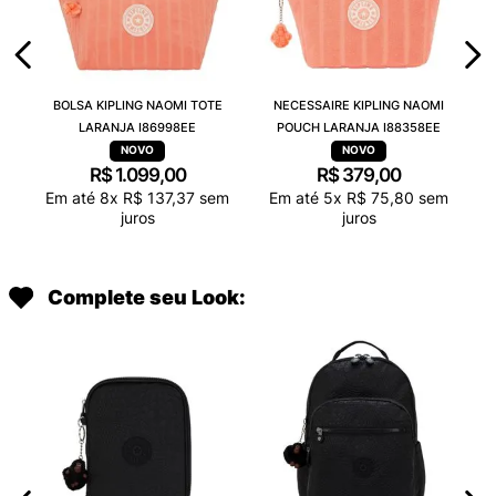
BOLSA KIPLING NAOMI TOTE
NECESSAIRE KIPLING NAOMI
LARANJA I86998EE
POUCH LARANJA I88358EE
R$
1
.
099
,
00
R$
379
,
00
Em até
8
x
R$
137
,
37
sem
Em até
5
x
R$
75
,
80
sem
juros
juros
Complete seu Look: