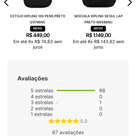
ESTOJO KIPLING 100 PENS PRETO
MOCHILA KIPLING SEOUL LAP
I29746NC
PRETO I66586NC
R$
449
,
00
R$
1
.
149
,
00
Em até
6
x
R$
74
,
83
sem
Em até
8
x
R$
143
,
62
sem
juros
juros
Avaliações
5
estrelas
66
4
estrelas
0
3
estrelas
1
2
estrelas
0
1
estrelas
0
5.0
67
avaliações