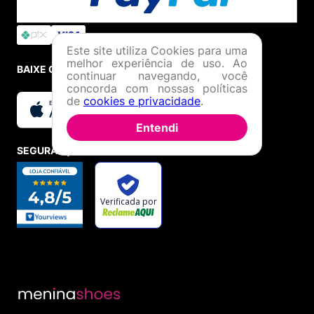
Este site utiliza Cookies para uma
melhor experiência de uso. Ao
BAIXE O APP
continuar navegando, você
concorda com nossas políticas
de
cookies e privacidade
.
Entendi
SEGURANÇA E CREDIBILIDADE