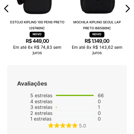
ESTOJO KIPLING 100 PENS PRETO
MOCHILA KIPLING SEOUL LAP
I29746NC
PRETO I66586NC
R$
449
,
00
R$
1
.
149
,
00
Em até
6
x
R$
74
,
83
sem
Em até
8
x
R$
143
,
62
sem
juros
juros
Avaliações
5
estrelas
66
4
estrelas
0
3
estrelas
1
2
estrelas
0
1
estrelas
0
5.0