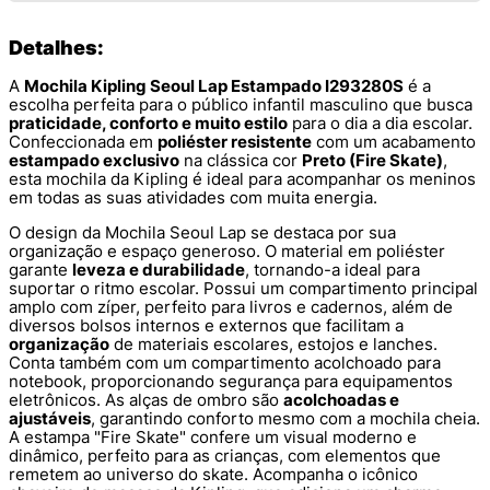
Detalhes:
A
Mochila Kipling Seoul Lap Estampado I293280S
é a
escolha perfeita para o público infantil masculino que busca
praticidade, conforto e muito estilo
para o dia a dia escolar.
Confeccionada em
poliéster resistente
com um acabamento
estampado exclusivo
na clássica cor
Preto (Fire Skate)
,
esta mochila da Kipling é ideal para acompanhar os meninos
em todas as suas atividades com muita energia.
O design da Mochila Seoul Lap se destaca por sua
organização e espaço generoso. O material em poliéster
garante
leveza e durabilidade
, tornando-a ideal para
suportar o ritmo escolar. Possui um compartimento principal
amplo com zíper, perfeito para livros e cadernos, além de
diversos bolsos internos e externos que facilitam a
organização
de materiais escolares, estojos e lanches.
Conta também com um compartimento acolchoado para
notebook, proporcionando segurança para equipamentos
eletrônicos. As alças de ombro são
acolchoadas e
ajustáveis
, garantindo conforto mesmo com a mochila cheia.
A estampa "Fire Skate" confere um visual moderno e
dinâmico, perfeito para as crianças, com elementos que
remetem ao universo do skate. Acompanha o icônico