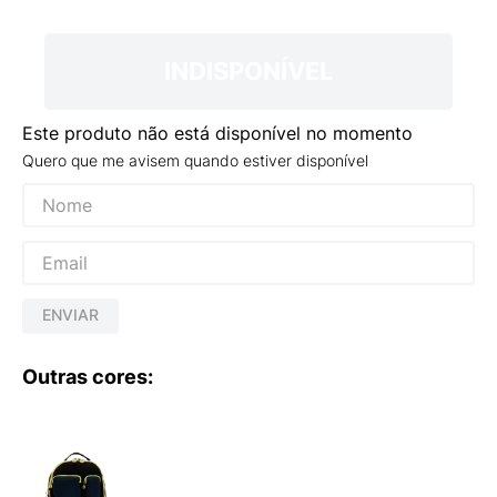
9
º
VANS TÊNIS VANS ULTRARANGE
10
º
NEW BALANCE 204L
INDISPONÍVEL
Este produto não está disponível no momento
Quero que me avisem quando estiver disponível
ENVIAR
Outras cores: