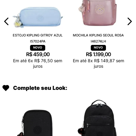
ESTOJO KIPLING GITROY AZUL
MOCHILA KIPLING SEOUL ROSA
I57024PA
I46274LH
R$
459
,
00
R$
1
.
199
,
00
Em até
6
x
R$
76
,
50
sem
Em até
8
x
R$
149
,
87
sem
juros
juros
Complete seu Look: