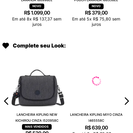
R$
1
.
099
,
00
R$
379
,
00
Em até
8
x
R$
137
,
37
sem
Em até
5
x
R$
75
,
80
sem
juros
juros
Complete seu Look:
LANCHEIRA KIPLING NEW
LANCHEIRA KIPLING MIYO CINZA
KICHIROU CINZA I520958C
I465558C
R$
639
,
00