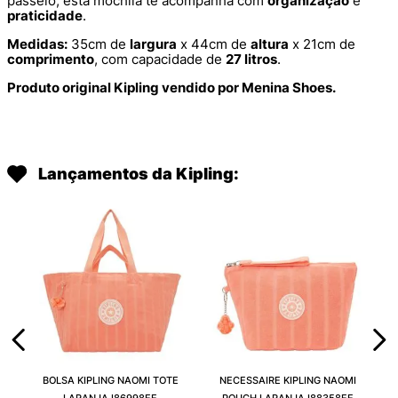
passeio, esta mochila te acompanha com
organização
e
praticidade
.
Medidas:
35cm de
largura
x 44cm de
altura
x 21cm de
comprimento
, com capacidade de
27 litros
.
Produto original Kipling vendido por Menina Shoes.
Lançamentos da Kipling:
BOLSA KIPLING NAOMI TOTE
NECESSAIRE KIPLING NAOMI
LARANJA I86998EE
POUCH LARANJA I88358EE