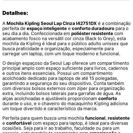
Detalhes:
A
Mochila Kipling Seoul Lap Cinza I42751DX
é a combinação
perfeita de
espaço inteligente
e
conforto duradouro
para o
seu dia a dia. Confeccionada em
poliéster resistente
com
acabamento fosco na versátil cor cinza (Back to Grey), esta
mochila da Kipling é ideal para o público adulto unissex que
busca praticidade e organização, especialmente para
carregar um laptop, com um toque moderno e funcional.
O design espaçoso da Seoul Lap oferece um compartimento
principal amplo com espaço suficiente para livros, cadernos
e outros itens essenciais. Possui um compartimento
acolchoado dedicado para laptops de até 15 polegadas,
garantindo a segurança do seu dispositivo. Conta também
com diversos bolsos externos com zíper para organização
extra, incluindo bolsos laterais para garrafas de água. As
alças acolchoadas e ajustáveis proporcionam
conforto
durante o uso, e o chaveiro do macaquinho Kipling adiciona
um toque divertido e característico da marca.
Perfeita para quem busca uma mochila
funcional
,
resistente
e
confortável
com espaço para laptop, é ideal para diversas
ocasiões. Seja para ir ao trabalho, faculdade ou para um