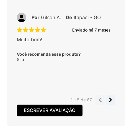
Por
Gilson A.
De
Itapaci - GO
Enviado há
7 meses
Muito bom!
Você recomenda esse produto?
Sim
1 - 5
de
67
ESCREVER AVALIAÇÃO