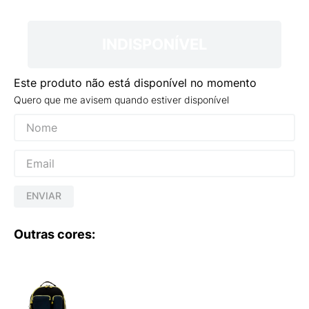
9
º
NEW 530
10
º
VANS TÊNIS VANS ULTRARANGE
INDISPONÍVEL
Este produto não está disponível no momento
Quero que me avisem quando estiver disponível
ENVIAR
Outras cores: