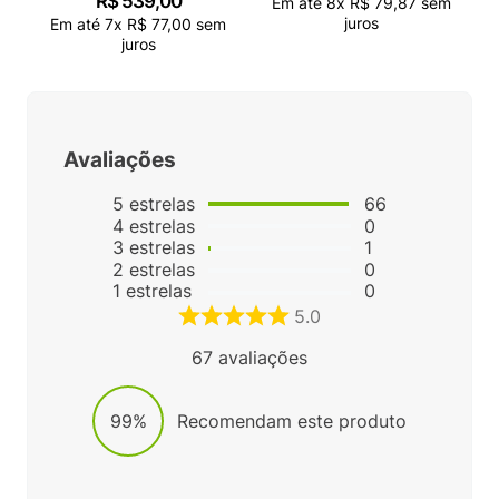
R$
539
,
00
Em até
8
x
R$
79
,
87
sem
juros
Em até
7
x
R$
77
,
00
sem
juros
Avaliações
5
estrelas
66
4
estrelas
0
3
estrelas
1
2
estrelas
0
1
estrelas
0
5.0
67
avaliações
99%
Recomendam este produto