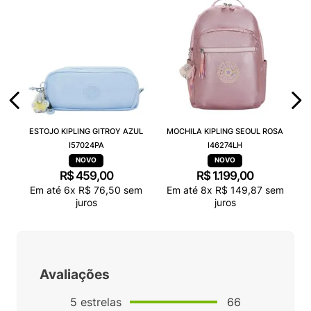
ESTOJO KIPLING GITROY AZUL
MOCHILA KIPLING SEOUL ROSA
I57024PA
I46274LH
R$
459
,
00
R$
1
.
199
,
00
Em até
6
x
R$
76
,
50
sem
Em até
8
x
R$
149
,
87
sem
juros
juros
Avaliações
5
estrelas
66