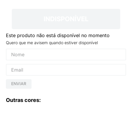
9
º
VANS TÊNIS VANS ULTRARANGE
10
º
NEW 530
INDISPONÍVEL
Este produto não está disponível no momento
Quero que me avisem quando estiver disponível
ENVIAR
Outras cores: