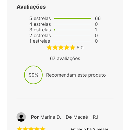
Avaliações
5
estrelas
66
4
estrelas
0
3
estrelas
1
2
estrelas
0
1
estrelas
0
5.0
67
avaliações
99%
Recomendam este produto
Por
Marina D.
De
Macaé - RJ
Enviado há
3 meses