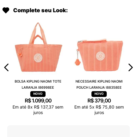
Complete seu Look:
BOLSA KIPLING NAOMI TOTE
NECESSAIRE KIPLING NAOMI
LARANJA I86998EE
POUCH LARANJA I88358EE
R$
1
.
099
,
00
R$
379
,
00
Em até
8
x
R$
137
,
37
sem
Em até
5
x
R$
75
,
80
sem
juros
juros