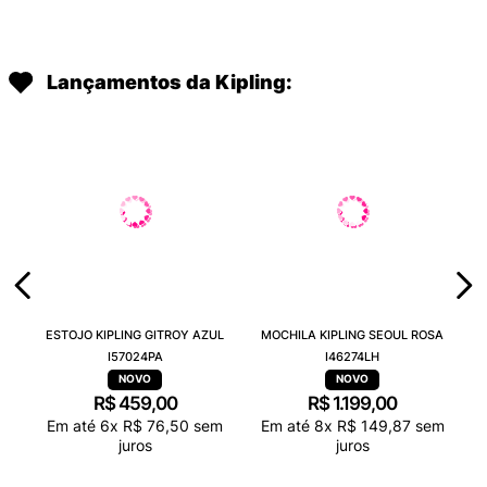
Lançamentos da Kipling:
ESTOJO KIPLING GITROY AZUL
MOCHILA KIPLING SEOUL ROSA
I57024PA
I46274LH
R$
459
,
00
R$
1
.
199
,
00
Em até
6
x
R$
76
,
50
sem
Em até
8
x
R$
149
,
87
sem
juros
juros