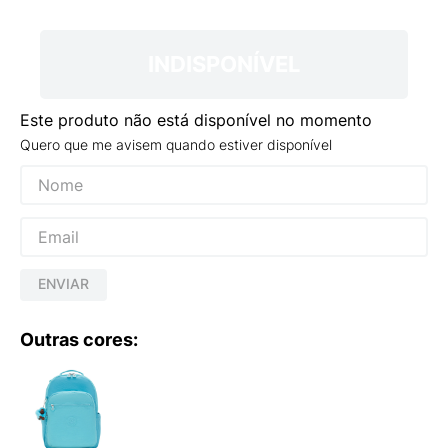
9
º
NEW 530
10
º
VANS TÊNIS VANS ULTRARANGE
INDISPONÍVEL
Este produto não está disponível no momento
Quero que me avisem quando estiver disponível
ENVIAR
Outras cores: