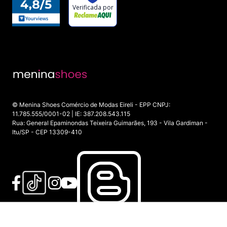
© Menina Shoes Comércio de Modas Eireli - EPP CNPJ:
11.785.555/0001-02 | IE: 387.208.543.115
Rua: General Epaminondas Teixeira Guimarães, 193 - Vila Gardiman -
Itu/SP - CEP 13309-410
INDISPONÍVEL