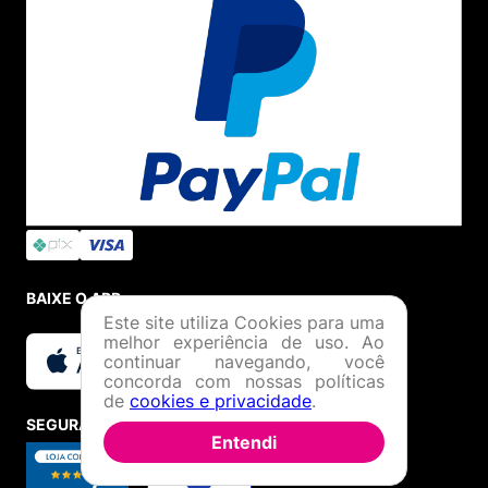
BAIXE O APP
Este site utiliza Cookies para uma
melhor experiência de uso. Ao
continuar navegando, você
concorda com nossas políticas
de
cookies e privacidade
.
SEGURANÇA E CREDIBILIDADE
Entendi