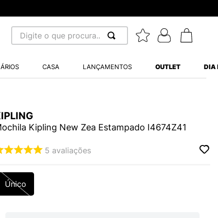
Digite o que procura...
 BUSCADOS
ÁRIOS
CASA
LANÇAMENTOS
OUTLET
DIA
S BALANCE 530
MINI BABY
IPLING
A WHITE
ochila Kipling New Zea Estampado I4674Z41
5
avaliações
LIDE
Único
S VANS ULTRARANGE
TRY