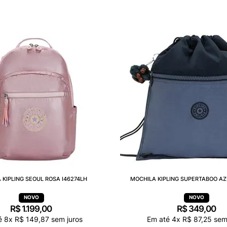
 KIPLING SEOUL ROSA I46274LH
MOCHILA KIPLING SUPERTABOO AZ
R$
1
.
199
,
00
R$
349
,
00
é
8
x
R$
149
,
87
sem juros
Em até
4
x
R$
87
,
25
sem 