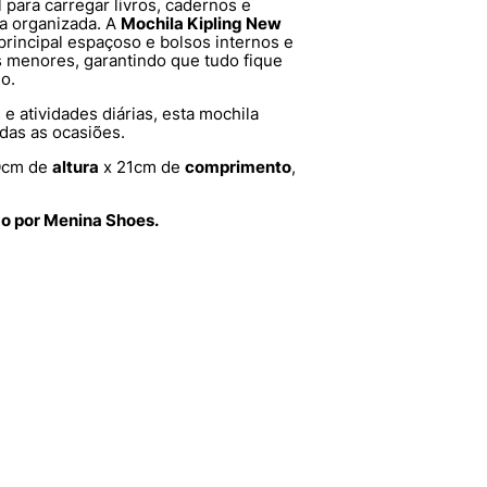
para carregar livros, cadernos e
ma organizada. A
Mochila Kipling New
incipal espaçoso e bolsos internos e
s menores, garantindo que tudo fique
o.
 e atividades diárias, esta mochila
das as ocasiões.
0cm de
altura
x 21cm de
comprimento
,
do por Menina Shoes.