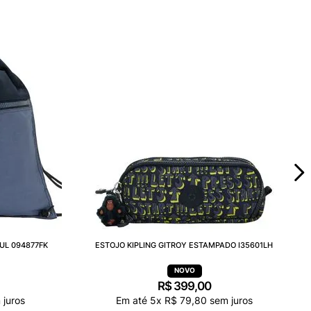
UL 094877FK
ESTOJO KIPLING GITROY ESTAMPADO I35601LH
R$
399
,
00
juros
Em até
5
x
R$
79
,
80
sem juros