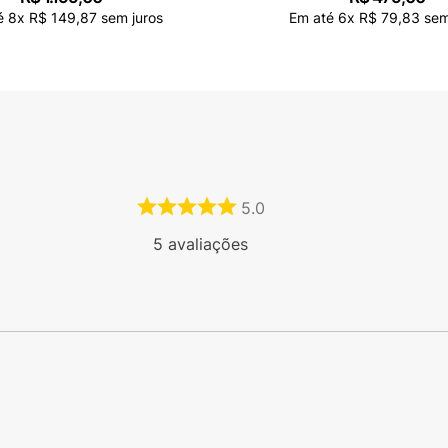
é
8
x
R$
149
,
87
sem juros
Em até
6
x
R$
79
,
83
sem
5.0
5
avaliações