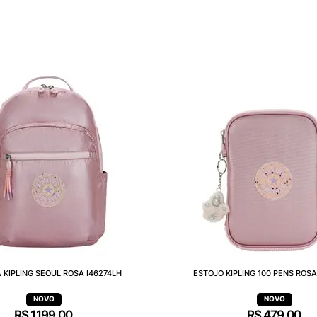
 KIPLING SEOUL ROSA I46274LH
ESTOJO KIPLING 100 PENS ROSA
R$
1
.
199
,
00
R$
479
,
00