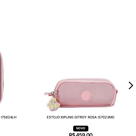
 I75624LH
ESTOJO KIPLING GITROY ROSA I57023MD
R$
459
,
00