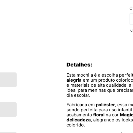
C
N
Detalhes:
Esta mochila é a escolha perfe
alegria
em um produto colorido
e materiais de alta qualidade, a
ideal para meninas que precis
dia escolar.
Fabricada em
poliéster
, essa m
sendo perfeita para uso infanti
acabamento
floral
na cor
Magic
delicadeza
, alegrando os look
colorido.