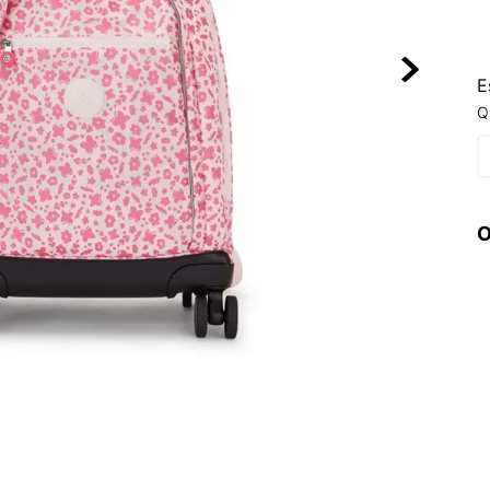
10
º
NEW 530
E
Q
O