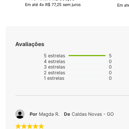
Em até
4
x
R$
77
,
25
sem juros
Em at
Avaliações
5
estrelas
5
4
estrelas
0
3
estrelas
0
2
estrelas
0
1
estrelas
0
Por
Magda R.
De
Caldas Novas - GO