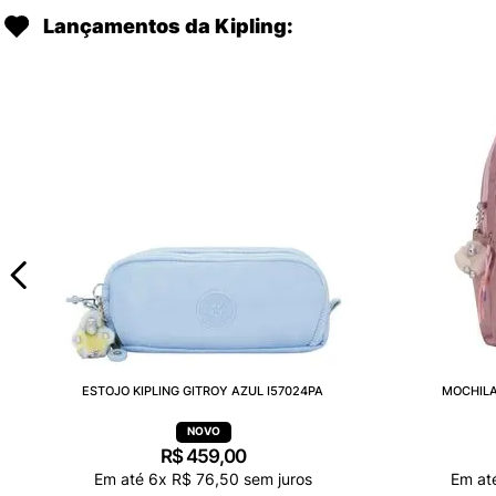
Lançamentos da Kipling:
ESTOJO KIPLING GITROY AZUL I57024PA
MOCHILA
R$
459
,
00
Em até
6
x
R$
76
,
50
sem juros
Em at