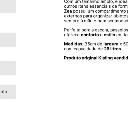
Com um tamanho amplo, é ideal 
outros itens essenciais de for
Zea
possui um compartimento pr
externos para organizar objeto
sempre à mão e bem acomodad
Perfeita para a escola, passeios
oferece
conforto
e
estilo
em to
Medidas:
35cm de
largura
x 5
com capacidade de
26 litros
.
Produto original Kipling vendi
ento