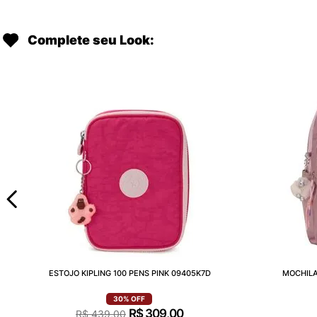
Complete seu Look:
ESTOJO KIPLING 100 PENS PINK 09405K7D
MOCHILA
30%
OFF
R$
309
,
00
R$
439
,
00