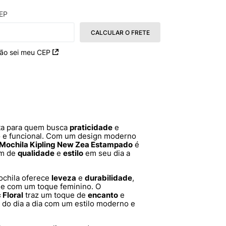
EP
CALCULAR O FRETE
ão sei meu CEP
ita para quem busca
praticidade
e
 e funcional. Com um design moderno
Mochila Kipling New Zea Estampado
é
am de
qualidade
e
estilo
em seu dia a
ochila oferece
leveza
e
durabilidade
,
l e com um toque feminino. O
 Floral
traz um toque de
encanto
e
s do dia a dia com um estilo moderno e