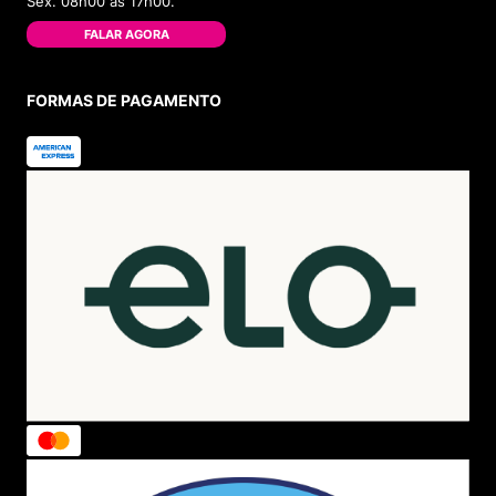
Política de Privacidade
Política de Troca
Política de Entrega
Lojas Físicas
Programa de Fidelidade
Blog
VOCÊ
Cadastre-se
Minha Conta
Meus Pedidos
Trocas e Devoluções
AJUDA
Como Comprar
Formas de Pagamento
Política de Troca
Dúvidas Frequentes
ATENDIMENTO