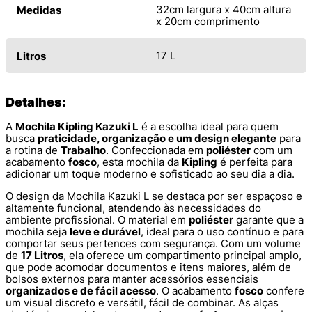
32cm largura x 40cm altura
Medidas
x 20cm comprimento
17 L
Litros
Detalhes:
A
Mochila Kipling Kazuki L
é a escolha ideal para quem
busca
praticidade, organização e um design elegante
para
a rotina de
Trabalho
. Confeccionada em
poliéster
com um
acabamento
fosco
, esta mochila da
Kipling
é perfeita para
adicionar um toque moderno e sofisticado ao seu dia a dia.
O design da Mochila Kazuki L se destaca por ser espaçoso e
altamente funcional, atendendo às necessidades do
ambiente profissional. O material em
poliéster
garante que a
mochila seja
leve e durável
, ideal para o uso contínuo e para
comportar seus pertences com segurança. Com um volume
de
17 Litros
, ela oferece um compartimento principal amplo,
que pode acomodar documentos e itens maiores, além de
bolsos externos para manter acessórios essenciais
organizados e de fácil acesso
. O acabamento
fosco
confere
um visual discreto e versátil, fácil de combinar. As alças