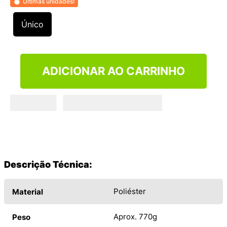
Últimas unidades!
9
º
VEJA COUNTRY
10
º
NEW 530
Único
ADICIONAR AO CARRINHO
Descrição Técnica:
Poliéster
Material
Aprox. 770g
Peso