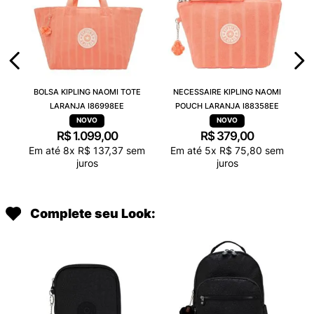
BOLSA KIPLING NAOMI TOTE
NECESSAIRE KIPLING NAOMI
LARANJA I86998EE
POUCH LARANJA I88358EE
R$
1
.
099
,
00
R$
379
,
00
Em até
8
x
R$
137
,
37
sem
Em até
5
x
R$
75
,
80
sem
juros
juros
Complete seu Look: