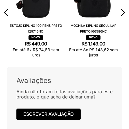
ESTOJO KIPLING 100 PENS PRETO
MOCHILA KIPLING SEOUL LAP
I29746NC
PRETO I66586NC
R$
449
,
00
R$
1
.
149
,
00
Em até
6
x
R$
74
,
83
sem
Em até
8
x
R$
143
,
62
sem
juros
juros
Avaliações
Ainda não foram feitas avaliações para este
produto, o que acha de deixar uma?
ESCREVER AVALIAÇÃO