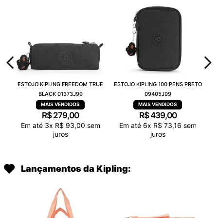
ESTOJO KIPLING FREEDOM TRUE
ESTOJO KIPLING 100 PENS PRETO
BLACK 01373J99
09405J99
R$
279
,
00
R$
439
,
00
Em até
3
x
R$
93
,
00
sem
Em até
6
x
R$
73
,
16
sem
juros
juros
Lançamentos da Kipling: