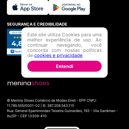
SEGURANÇA E CREDIBILIDADE
Este site utiliza Cookies para uma
melhor experiência de uso. Ao
continuar navegando, você
concorda com nossas políticas
de
cookies e privacidade
.
Entendi
© Menina Shoes Comércio de Modas Eireli - EPP CNPJ:
11.785.555/0001-02 | IE: 387.208.543.115
Rua: General Epaminondas Teixeira Guimarães, 193 - Vila Gardiman -
Itu/SP - CEP 13309-410