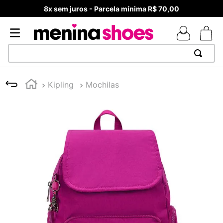
8x sem juros - Parcela mínima R$ 70,00
TERMOS MAIS BUSCADOS
Kipling
Mochilas
1
º
TÊNIS NEWS BALANCE 530
2
º
NEW 9060
3
º
TÊNIS VEJA WHITE
4
º
MELISSAS MINI BABY
5
º
ADIDAS
6
º
SAMBA
7
º
MELISSA SLIDE
8
º
NEW 530