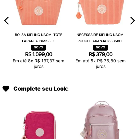
BOLSA KIPLING NAOMI TOTE
NECESSAIRE KIPLING NAOMI
LARANJA I86998EE
POUCH LARANJA I88358EE
R$
1
.
099
,
00
R$
379
,
00
Em até
8
x
R$
137
,
37
sem
Em até
5
x
R$
75
,
80
sem
juros
juros
Complete seu Look: