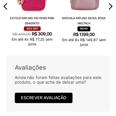
ESTOJO KIPLING 100 PENS PINK
MOCHILA KIPLING SEOUL ROSA
09405K7D
I46274LH
30%
OFF
R$
309
,
00
R$
439
,
00
R$
1
.
199
,
00
Em até
4
x
R$
77
,
25
sem
Em até
8
x
R$
149
,
87
sem
juros
juros
Avaliações
Ainda não foram feitas avaliações para este
produto, o que acha de deixar uma?
ESCREVER AVALIAÇÃO