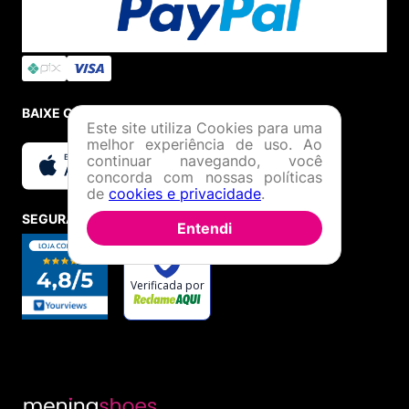
BAIXE O APP
Este site utiliza Cookies para uma
melhor experiência de uso. Ao
continuar navegando, você
concorda com nossas políticas
de
cookies e privacidade
.
SEGURANÇA E CREDIBILIDADE
Entendi