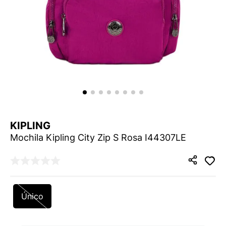
9
º
VANS TÊNIS VANS ULTRARANGE
10
º
NEW BALANCE 204L
KIPLING
Mochila Kipling City Zip S Rosa I44307LE
Único