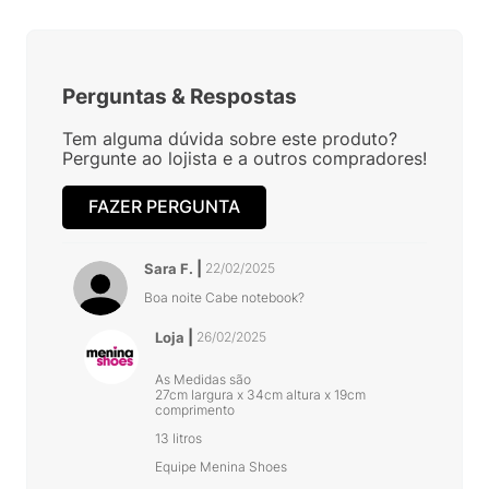
Perguntas
&
Respostas
Tem alguma dúvida sobre este produto?
Pergunte ao lojista e a outros compradores!
FAZER PERGUNTA
Sara F.
22/02/2025
Boa noite Cabe notebook?
Loja
26/02/2025
As Medidas são
27cm largura x 34cm altura x 19cm
comprimento
13 litros
Equipe Menina Shoes