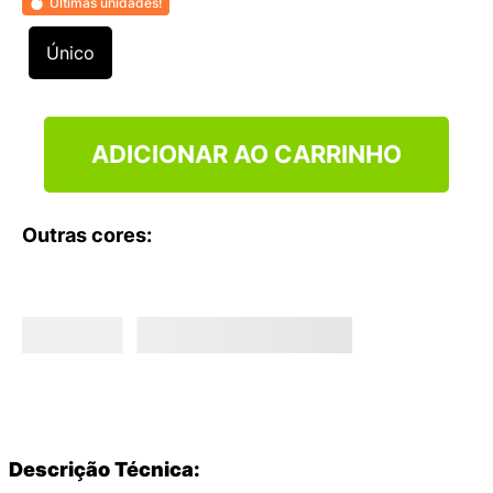
Últimas unidades!
9
º
VANS TÊNIS VANS ULTRARANGE
10
º
NEW BALANCE 204L
Único
ADICIONAR AO CARRINHO
Outras cores:
Descrição Técnica: