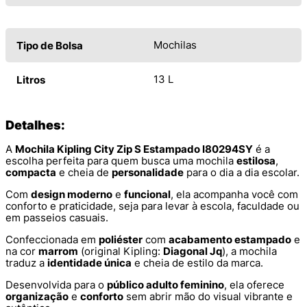
Mochilas
Tipo de Bolsa
13 L
Litros
Detalhes:
A
Mochila Kipling City Zip S Estampado I80294SY
é a
escolha perfeita para quem busca uma mochila
estilosa
,
compacta
e cheia de
personalidade
para o dia a dia escolar.
Com
design moderno
e
funcional
, ela acompanha você com
conforto e praticidade, seja para levar à escola, faculdade ou
em passeios casuais.
Confeccionada em
poliéster
com
acabamento estampado
e
na cor
marrom
(original Kipling:
Diagonal Jq
), a mochila
traduz a
identidade única
e cheia de estilo da marca.
Desenvolvida para o
público adulto feminino
, ela oferece
organização
e
conforto
sem abrir mão do visual vibrante e