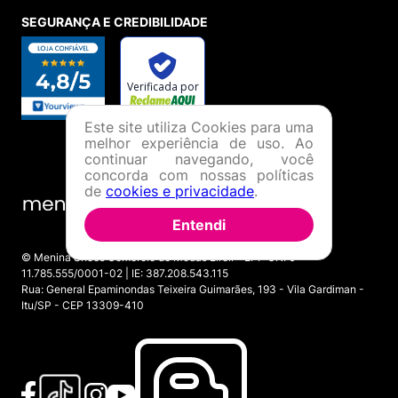
SEGURANÇA E CREDIBILIDADE
Este site utiliza Cookies para uma
melhor experiência de uso. Ao
continuar navegando, você
concorda com nossas políticas
de
cookies e privacidade
.
Entendi
© Menina Shoes Comércio de Modas Eireli - EPP CNPJ:
11.785.555/0001-02 | IE: 387.208.543.115
Rua: General Epaminondas Teixeira Guimarães, 193 - Vila Gardiman -
Itu/SP - CEP 13309-410