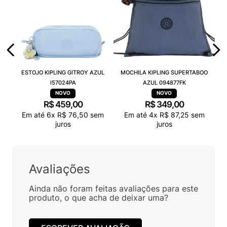
ESTOJO KIPLING GITROY AZUL
MOCHILA KIPLING SUPERTABOO
I57024PA
AZUL 094877FK
R$
459
,
00
R$
349
,
00
Em até
6
x
R$
76
,
50
sem
Em até
4
x
R$
87
,
25
sem
juros
juros
Avaliações
Ainda não foram feitas avaliações para este
produto, o que acha de deixar uma?