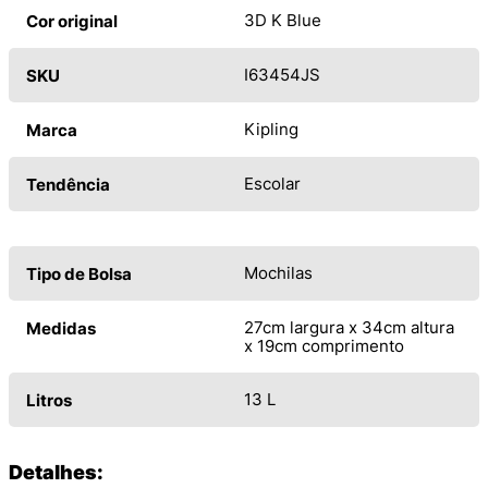
3D K Blue
Cor original
I63454JS
SKU
Kipling
Marca
Escolar
Tendência
Mochilas
Tipo de Bolsa
27cm largura x 34cm altura
Medidas
x 19cm comprimento
13 L
Litros
Detalhes: