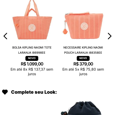
BOLSA KIPLING NAOMI TOTE
NECESSAIRE KIPLING NAOMI
LARANJA I86998EE
POUCH LARANJA I88358EE
R$
1
.
099
,
00
R$
379
,
00
Em até
8
x
R$
137
,
37
sem
Em até
5
x
R$
75
,
80
sem
juros
juros
Complete seu Look: