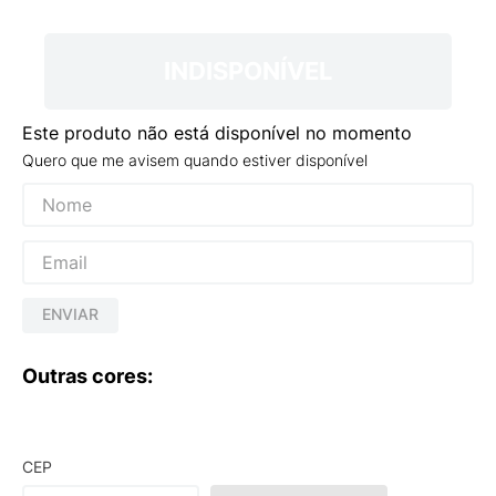
9
º
VANS TÊNIS VANS ULTRARANGE
10
º
NEW BALANCE 204L
INDISPONÍVEL
Este produto não está disponível no momento
Quero que me avisem quando estiver disponível
ENVIAR
Outras cores:
CEP