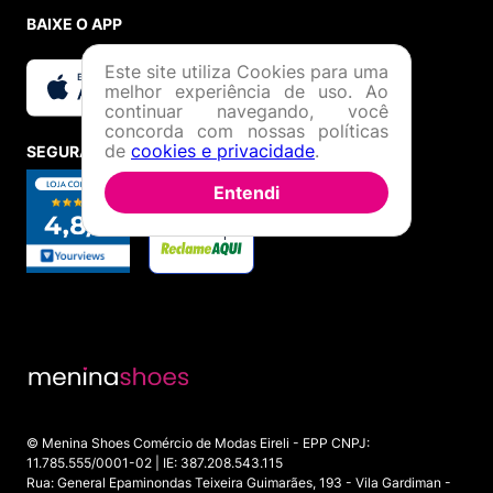
BAIXE O APP
Este site utiliza Cookies para uma
melhor experiência de uso. Ao
continuar navegando, você
concorda com nossas políticas
de
cookies e privacidade
.
SEGURANÇA E CREDIBILIDADE
Entendi
© Menina Shoes Comércio de Modas Eireli - EPP CNPJ:
11.785.555/0001-02 | IE: 387.208.543.115
Rua: General Epaminondas Teixeira Guimarães, 193 - Vila Gardiman -