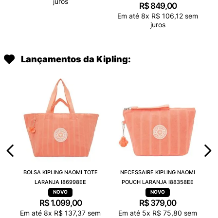
juros
R$
849
,
00
Em até
8
x
R$
106
,
12
sem
juros
Lançamentos da Kipling:
BOLSA KIPLING NAOMI TOTE
NECESSAIRE KIPLING NAOMI
LARANJA I86998EE
POUCH LARANJA I88358EE
R$
1
.
099
,
00
R$
379
,
00
Em até
8
x
R$
137
,
37
sem
Em até
5
x
R$
75
,
80
sem