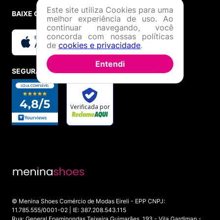
Este site utiliza Cookies para uma
BAIXE O APP
melhor experiência de uso. Ao
continuar navegando, você
concorda com nossas políticas
de
cookies e privacidade
.
Entendi
SEGURANÇA E CREDIBILIDADE
© Menina Shoes Comércio de Modas Eireli - EPP CNPJ:
11.785.555/0001-02 | IE: 387.208.543.115
Rua: General Epaminondas Teixeira Guimarães, 193 - Vila Gardiman -