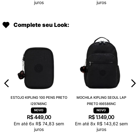
juros
juros
Complete seu Look:
ESTOJO KIPLING 100 PENS PRETO
MOCHILA KIPLING SEOUL LAP
I29746NC
PRETO I66586NC
R$
449
,
00
R$
1
.
149
,
00
Em até
6
x
R$
74
,
83
sem
Em até
8
x
R$
143
,
62
sem
juros
juros