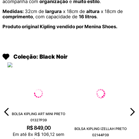
acompanha com
organização
e
muito estilo
.
Medidas:
32cm de
largura
x 18cm de
altura
x 18cm de
comprimento
, com capacidade de
16 litros
.
Produto original Kipling vendido por Menina Shoes.
Coleção: Black Noir
BOLSA KIPLING ART MINI PRETO
01327P39
R$
849
,
00
BOLSA KIPLING IZELLAH PRETO
Em até
8
x
R$
106
,
12
sem
02144P39