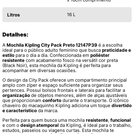
16 L
Litros
Detalhes:
A
Mochila Kipling City Pack Preto 12147P39
é a escolha
ideal para o público adulto feminino que busca
praticidade e
estilo
para o dia a dia. Confeccionada em
poliéster
resistente
com acabamento fosco na versátil cor preta
(Black Noir), esta mochila da Kipling é perfeita para
acompanhar em diversas ocasiões.
O design da City Pack oferece um compartimento principal
amplo com zíper e espaço suficiente para organizar seus
pertences. Possui bolsos frontais e laterais para facilitar a
organização
de objetos menores, além de alças ajustáveis
que proporcionam
conforto
durante o transporte. O icônico
chaveiro do macaquinho Kipling adiciona um toque
divertido
e característico
da marca.
Perfeita para quem busca uma mochila
resistente
,
funcional
e com o
design atemporal
da Kipling, é ideal para o trabalho,
estudos, passeios ou viagens curtas. Esta mochila te