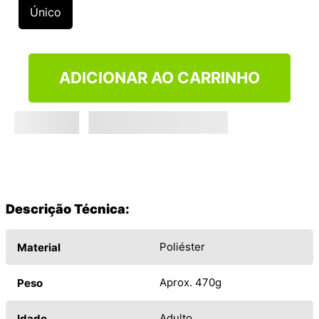
9
º
VEJA COUNTRY
Único
10
º
NEW 530
ADICIONAR AO CARRINHO
Descrição Técnica:
Poliéster
Material
Aprox. 470g
Peso
Adulto
Idade