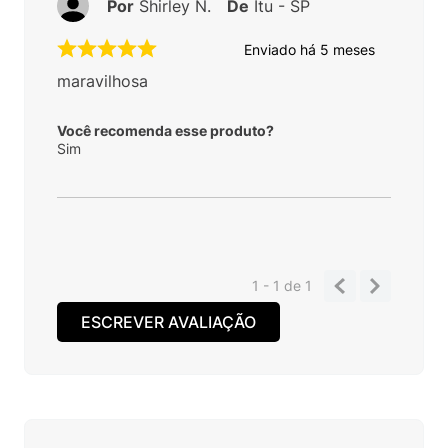
Por
Shirley N.
De
Itu - SP
Enviado há
5 meses
maravilhosa
Você recomenda esse produto?
Sim
1 - 1
de
1
ESCREVER AVALIAÇÃO