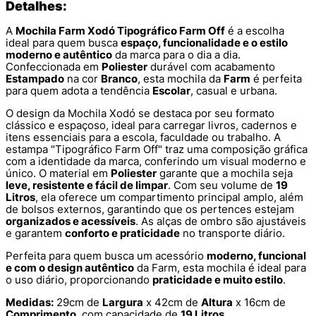
Detalhes:
A
Mochila Farm Xodó Tipográfico Farm Off
é a escolha
ideal para quem busca
espaço, funcionalidade e o estilo
moderno e autêntico
da marca para o dia a dia.
Confeccionada em
Poliester
durável com acabamento
Estampado
na cor
Branco
, esta mochila da
Farm
é perfeita
para quem adota a tendência
Escolar
, casual e urbana.
O design da Mochila Xodó se destaca por seu formato
clássico e espaçoso, ideal para carregar livros, cadernos e
itens essenciais para a escola, faculdade ou trabalho. A
estampa "Tipográfico Farm Off" traz uma composição gráfica
com a identidade da marca, conferindo um visual moderno e
único. O material em
Poliester
garante que a mochila seja
leve, resistente e fácil de limpar
. Com seu volume de
19
Litros
, ela oferece um compartimento principal amplo, além
de bolsos externos, garantindo que os pertences estejam
organizados e acessíveis
. As alças de ombro são ajustáveis
e garantem
conforto e praticidade
no transporte diário.
Perfeita para quem busca um acessório
moderno, funcional
e com o design autêntico
da Farm, esta mochila é ideal para
o uso diário, proporcionando
praticidade e muito estilo
.
Medidas:
29cm de
Largura
x 42cm de
Altura
x 16cm de
Comprimento
, com capacidade de
19 Litros
.