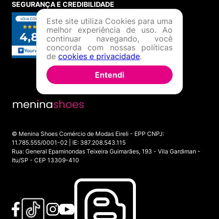
SEGURANÇA E CREDIBILIDADE
Este site utiliza Cookies para uma
melhor experiência de uso. Ao
continuar navegando, você
concorda com nossas políticas
de
cookies e privacidade
.
Entendi
© Menina Shoes Comércio de Modas Eireli - EPP CNPJ:
11.785.555/0001-02 | IE: 387.208.543.115
Rua: General Epaminondas Teixeira Guimarães, 193 - Vila Gardiman -
Itu/SP - CEP 13309-410