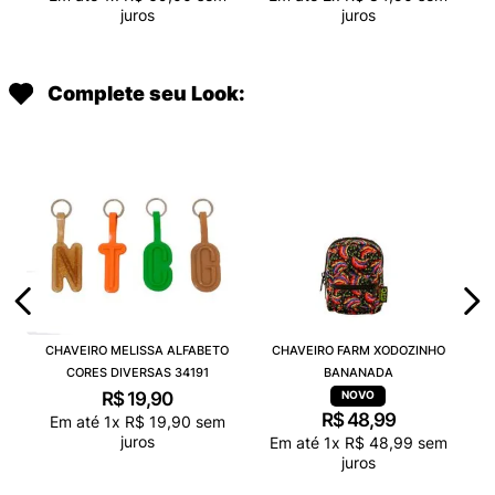
juros
juros
Complete seu Look:
CHAVEIRO MELISSA ALFABETO
CHAVEIRO FARM XODOZINHO
CORES DIVERSAS 34191
BANANADA
R$
19
,
90
R$
48
,
99
Em até
1
x
R$
19
,
90
sem
juros
Em até
1
x
R$
48
,
99
sem
juros