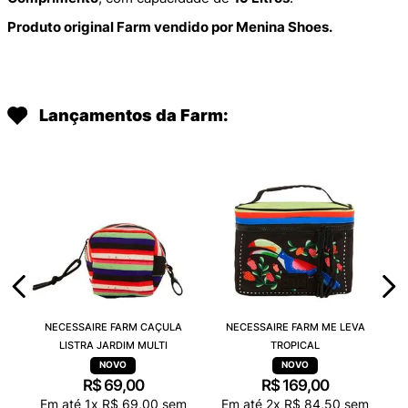
Produto original Farm vendido por Menina Shoes.
Lançamentos da Farm:
NECESSAIRE FARM CAÇULA
NECESSAIRE FARM ME LEVA
LISTRA JARDIM MULTI
TROPICAL
R$
69
,
00
R$
169
,
00
Em até
1
x
R$
69
,
00
sem
Em até
2
x
R$
84
,
50
sem