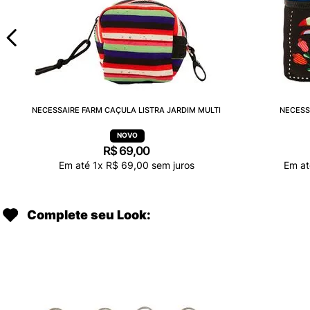
NECESSAIRE FARM CAÇULA LISTRA JARDIM MULTI
NECESS
R$
69
,
00
Em até
1
x
R$
69
,
00
sem juros
Em a
Complete seu Look: