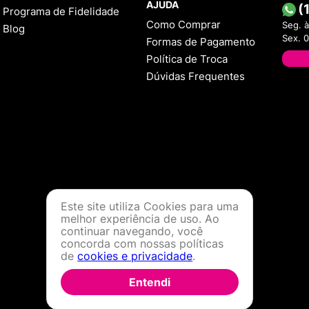
AJUDA
(
Programa de Fidelidade
Como Comprar
Seg. à
Blog
Sex. 
Formas de Pagamento
Política de Troca
Dúvidas Frequentes
Este site utiliza Cookies para uma
melhor experiência de uso. Ao
continuar navegando, você
concorda com nossas políticas
de
cookies e privacidade
.
Entendi