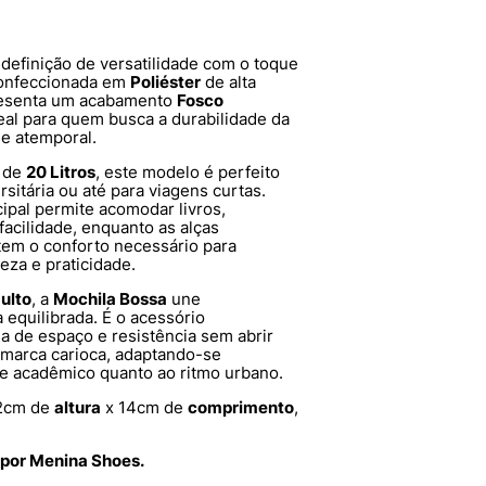
 definição de versatilidade com o toque
 Confeccionada em
Poliéster
de alta
presenta um acabamento
Fosco
eal para quem busca a durabilidade da
e atemporal.
 de
20 Litros
, este modelo é perfeito
ersitária ou até para viagens curtas.
pal permite acomodar livros,
acilidade, enquanto as alças
tem o conforto necessário para
eza e praticidade.
ulto
, a
Mochila Bossa
une
 equilibrada. É o acessório
a de espaço e resistência sem abrir
 marca carioca, adaptando-se
e acadêmico quanto ao ritmo urbano.
2cm de
altura
x 14cm de
comprimento
,
 por Menina Shoes.