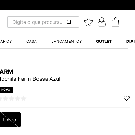
Digite o que procura...
 BUSCADOS
ÁRIOS
CASA
LANÇAMENTOS
OUTLET
DIA
S BALANCE 530
MINI BABY
FARM
A WHITE
ochila Farm Bossa Azul
LIDE
S VANS ULTRARANGE
Único
TRY