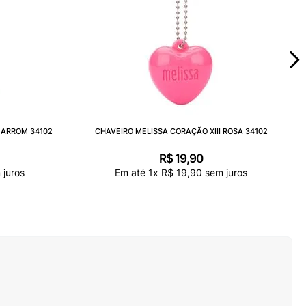
MARROM 34102
CHAVEIRO MELISSA CORAÇÃO XIII ROSA 34102
R$
19
,
90
juros
Em até
1
x
R$
19
,
90
sem juros