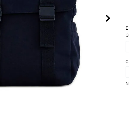
10
º
NEW 530
E
Q
C
N