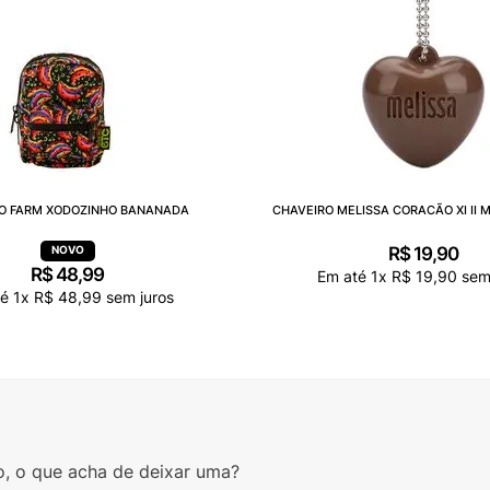
O FARM XODOZINHO BANANADA
CHAVEIRO MELISSA CORACÃO XI II 
R$
19
,
90
R$
48
,
99
Em até
1
x
R$
19
,
90
sem 
té
1
x
R$
48
,
99
sem juros
o, o que acha de deixar uma?