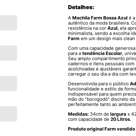
Detalhes:
A
Mochila Farm Bossa Azul
é a
autêntico da moda brasileira.
resistência na cor
Azul
, ela a
minimalista, sendo a escolha id
Farm
em um design mais clean 
Com uma capacidade generosa
para a
tendência Escolar
, univ
Seu amplo compartimento princi
cadernos e itens pessoais com f
acolchoadas e ajustáveis garan
carregar o seu dia a dia com lev
Desenvolvida para o público
Ad
funcionalidade e estilo de forma
indispensável para quem precis
mão do "borogodó" discreto da
perfeitamente tanto ao ambient
Medidas:
34cm de
largura
x 4
com capacidade de
20 Litros
.
Produto original Farm vendido