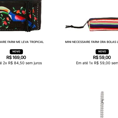
AIRE FARM ME LEVA TROPICAL
MINI NECESSAIRE FARM ORA BOLAS 
R$
169
,
00
R$
59
,
00
té
2
x
R$
84
,
50
sem juros
Em até
1
x
R$
59
,
00
sem