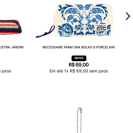
LISTRA JARDIM
NECESSAIRE FARM ORA BOLAS G PORCELAIN
R$
69
,
00
 juros
Em até
1
x
R$
69
,
00
sem juros