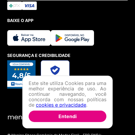
BAIXE O APP
SEGURANÇA E CREDIBILIDADE
Este site utiliza Cookies para uma
melhor experiência de uso. Ao
continuar navegando, você
concorda com nossas políticas
de
cookies e privacidade
.
Entendi