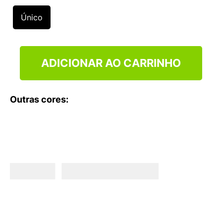
9
º
NEW 530
Único
10
º
VEJA COUNTRY
ADICIONAR AO CARRINHO
Outras cores: