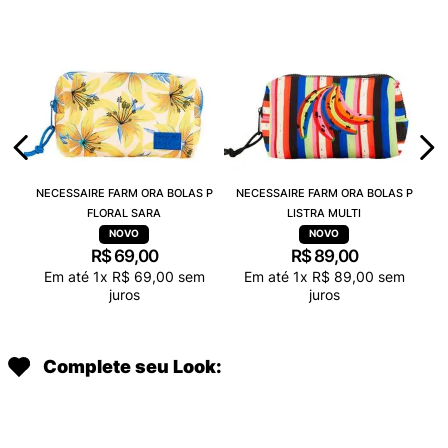
NECESSAIRE FARM ORA BOLAS P
NECESSAIRE FARM ORA BOLAS P
FLORAL SARA
LISTRA MULTI
R$
69
,
00
R$
89
,
00
Em até
1
x
R$
69
,
00
sem
Em até
1
x
R$
89
,
00
sem
juros
juros
Complete seu Look: