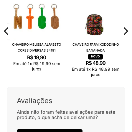
CHAVEIRO MELISSA ALFABETO
CHAVEIRO FARM XODOZINHO
CORES DIVERSAS 34191
BANANADA
R$
19
,
90
R$
48
,
99
Em até
1
x
R$
19
,
90
sem
juros
Em até
1
x
R$
48
,
99
sem
juros
Avaliações
Ainda não foram feitas avaliações para este
produto, o que acha de deixar uma?