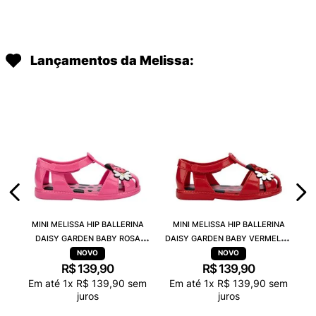
Lançamentos da Melissa:
MINI MELISSA HIP BALLERINA
MINI MELISSA HIP BALLERINA
DAISY GARDEN BABY ROSA
DAISY GARDEN BABY VERMELHO
PRETO 38115
PRETO 38115
R$
139
,
90
R$
139
,
90
Em até
1
x
R$
139
,
90
sem
Em até
1
x
R$
139
,
90
sem
juros
juros