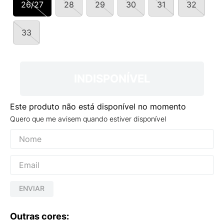
26/27
28
29
30
31
32
9
º
NEW 530
10
º
VANS TÊNIS VANS ULTRARANGE
33
INDISPONÍVEL
Este produto não está disponível no momento
Quero que me avisem quando estiver disponível
ENVIAR
Outras cores: