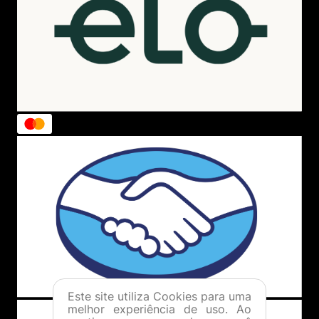
Formas de Pagamento
Política de Troca
Dúvidas Frequentes
ATENDIMENTO
(11) 4380-6061
Seg. à Quin. 07h00 às 17h00.
Sex. 08h00 às 17h00.
WHATSAPP
(11) 4380-6061
Seg. à Quin. 07h00 às 17h00.
Sex. 08h00 às 17h00.
FALAR AGORA
FORMAS DE PAGAMENTO
Este site utiliza Cookies para uma
melhor experiência de uso. Ao