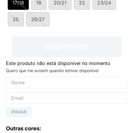
17/18
19
20/21
22
23/24
9
º
NEW 530
10
º
VANS TÊNIS VANS ULTRARANGE
25
26/27
INDISPONÍVEL
Este produto não está disponível no momento
Quero que me avisem quando estiver disponível
ENVIAR
Outras cores: