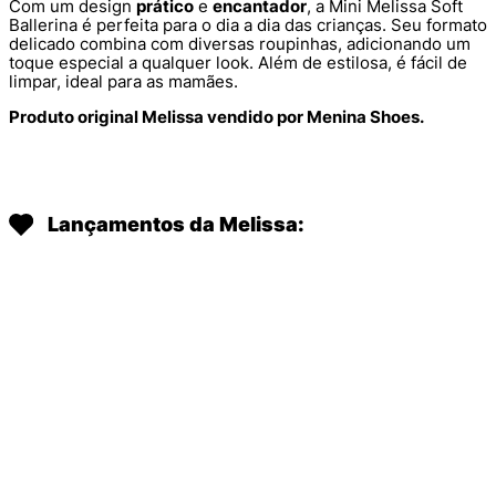
Com um design
prático
e
encantador
, a Mini Melissa Soft
Ballerina é perfeita para o dia a dia das crianças. Seu formato
delicado combina com diversas roupinhas, adicionando um
toque especial a qualquer look. Além de estilosa, é fácil de
limpar, ideal para as mamães.
Produto original Melissa vendido por Menina Shoes.
Lançamentos da Melissa:
MINI MELISSA HIP BALLERINA
DAISY GARDEN BABY VERMELHO
MINI MELISSA HIP BALLERINA
PRETO 38115