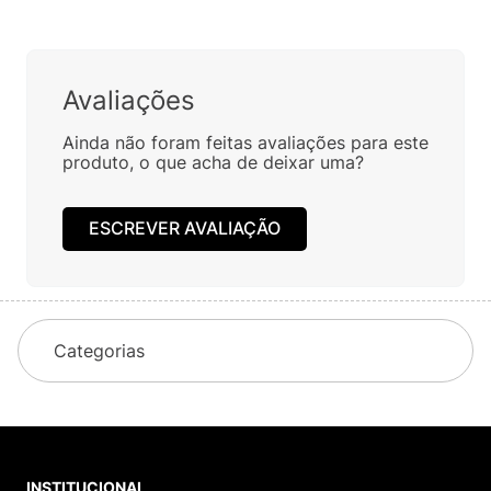
DAISY GARDEN BABY ROSA
R$
139
,
90
PRETO 38115
Em até
1
x
R$
139
,
90
sem
R$
139
,
90
juros
Em até
1
x
R$
139
,
90
sem
juros
Avaliações
Ainda não foram feitas avaliações para este
produto, o que acha de deixar uma?
ESCREVER AVALIAÇÃO