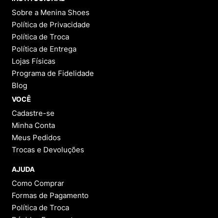
Perguntas
&
Respostas
Tem alguma dúvida sobre este produto?
Pergunte ao lojista e a outros compradores!
FAZER PERGUNTA
Este produto ainda não possui Perguntas e
Respostas.
1 - 0
de
0
Categorias