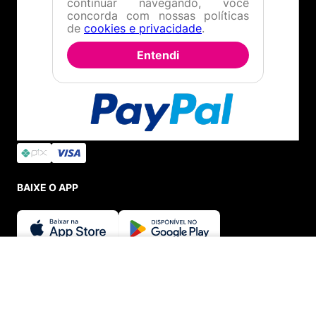
continuar navegando, você
concorda com nossas políticas
de
cookies e privacidade
.
Entendi
INDISPONÍVEL