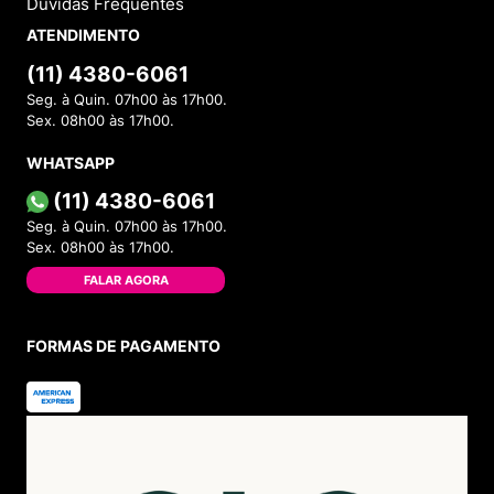
INSTITUCIONAL
Sobre a Menina Shoes
Política de Privacidade
Política de Troca
Política de Entrega
Lojas Físicas
Programa de Fidelidade
Blog
VOCÊ
Cadastre-se
Minha Conta
Meus Pedidos
Trocas e Devoluções
AJUDA
Como Comprar