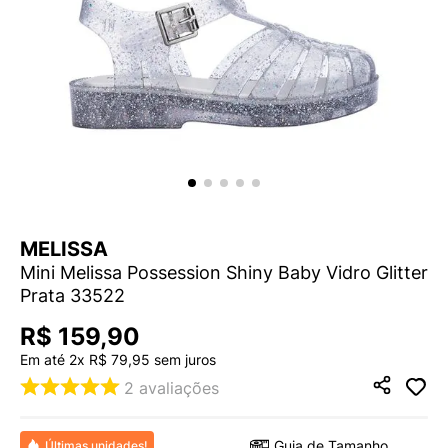
9
º
VEJA COUNTRY
10
º
NEW 530
MELISSA
Mini Melissa Possession Shiny Baby Vidro Glitter
Prata 33522
R$
159
,
90
Em até
2
x
R$
79
,
95
sem juros
2
avaliações
Guia de Tamanho
Últimas unidades!