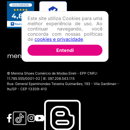
Este site utiliza Cookies para uma
melhor experiência de uso. Ao
continuar navegando, você
concorda com nossas políticas
de
cookies e privacidade
.
Entendi
© Menina Shoes Comércio de Modas Eireli - EPP CNPJ:
11.785.555/0001-02 | IE: 387.208.543.115
Rua: General Epaminondas Teixeira Guimarães, 193 - Vila Gardiman -
Itu/SP - CEP 13309-410