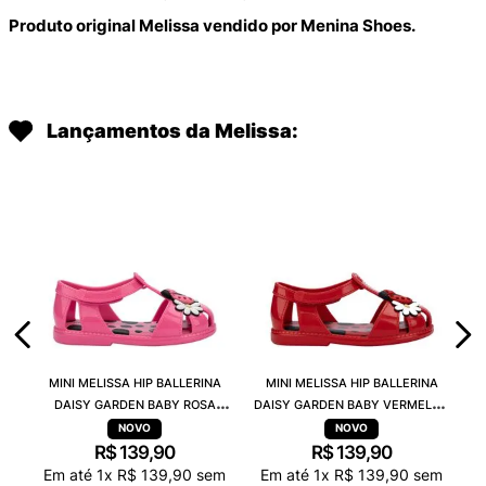
Produto original Melissa vendido por Menina Shoes.
Lançamentos da Melissa:
MINI MELISSA HIP BALLERINA
MINI MELISSA HIP BALLERINA
DAISY GARDEN BABY ROSA
DAISY GARDEN BABY VERMELHO
PRETO 38115
PRETO 38115
R$
139
,
90
R$
139
,
90
Em até
1
x
R$
139
,
90
sem
Em até
1
x
R$
139
,
90
sem