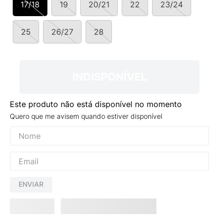
17/18
19
20/21
22
23/24
9
º
NEW 530
10
º
VEJA COUNTRY
25
26/27
28
INDISPONÍVEL
Este produto não está disponível no momento
Quero que me avisem quando estiver disponível
ENVIAR